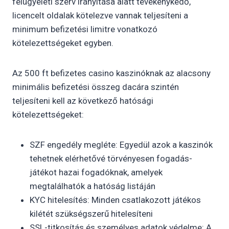
felügyeleti szerv irányítása alatt tevékenykedő,
licencelt oldalak kötelezve vannak teljesíteni a
minimum befizetési limitre vonatkozó
kötelezettségeket egyben.
Az 500 ft befizetes casino kaszinóknak az alacsony
minimális befizetési összeg dacára szintén
teljesíteni kell az következő hatósági
kötelezettségeket:
SZF engedély megléte: Egyedül azok a kaszinók
tehetnek elérhetővé törvényesen fogadás-
játékot hazai fogadóknak, amelyek
megtalálhatók a hatóság listáján
KYC hitelesítés: Minden csatlakozott játékos
kilétét szükségszerű hitelesíteni
SSL-titkosítás és személyes adatok védelme: A