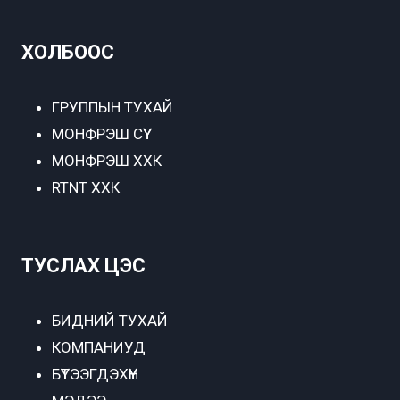
ХОЛБООС
ГРУППЫН ТУХАЙ
МОНФРЭШ СҮҮ
МОНФРЭШ ХХК
RTNT ХХК
ТУСЛАХ ЦЭС
БИДНИЙ ТУХАЙ
КОМПАНИУД
БҮТЭЭГДЭХҮҮН