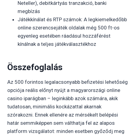
Neteller), debitkártyás tranzakció, banki
megbízás
Játékkínálat és RTP számok: A legkiemelkedőbb
online szerencsejáték oldalak még 500 ft-os
egyenleg esetében ráadásul hozzáférést
kínálnak a teljes játékválasztékhoz
Összefoglalás
Az 500 forintos legalacsonyabb befizetési lehetőség
opciója reális előnyt nyújt a magyarországi online
casino iparágban – leginkább azok számára, akik
tudatosan, minimális kockázattal akarnak
szórakozni. Ennek ellenére az mérsékelt belépési
határ semmiképpen sem válthatja fel az alapos
platform vizsgálatot: minden esetben győződj meg