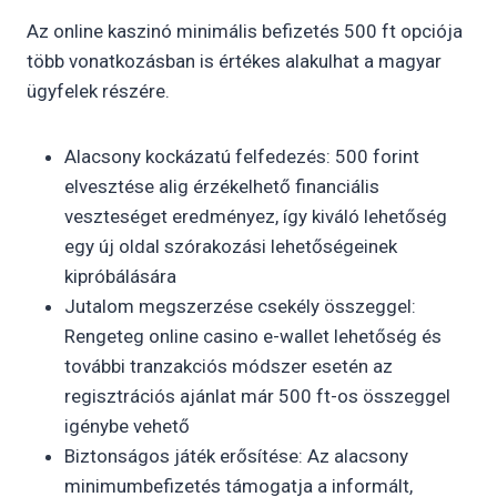
Az online kaszinó minimális befizetés 500 ft opciója
több vonatkozásban is értékes alakulhat a magyar
ügyfelek részére.
Alacsony kockázatú felfedezés: 500 forint
elvesztése alig érzékelhető financiális
veszteséget eredményez, így kiváló lehetőség
egy új oldal szórakozási lehetőségeinek
kipróbálására
Jutalom megszerzése csekély összeggel:
Rengeteg online casino e-wallet lehetőség és
további tranzakciós módszer esetén az
regisztrációs ajánlat már 500 ft-os összeggel
igénybe vehető
Biztonságos játék erősítése: Az alacsony
minimumbefizetés támogatja a informált,