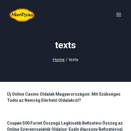
Skip
to
content
texts
Home
/
texts
Új Online Casino Oldalak Magyarországon: Mit Szükséges
Tudni az Nemrég Elérhető Oldalakról?
Csupán 500 Forint Összegű Legkisebb Befizetési Összeg az
Online Szerencsejáték Oldalon: Esély Alacsony Befizetéssel