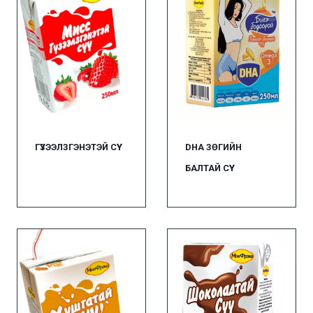
ГҮЗЭЭЛЗГЭНЭТЭЙ СҮҮ
DHA ЗӨГИЙН
БАЛТАЙ СҮҮ