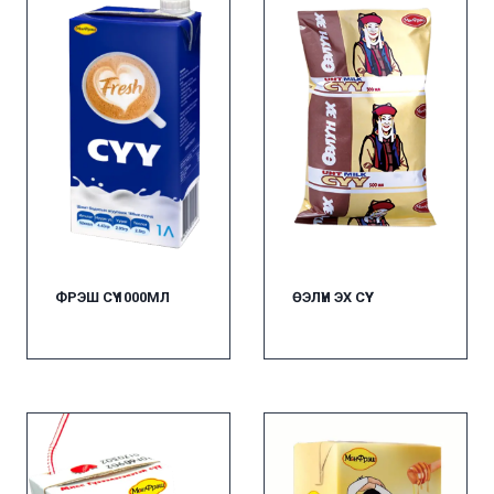
ФРЭШ СҮҮ 1000МЛ
ӨЭЛҮН ЭХ СҮҮ