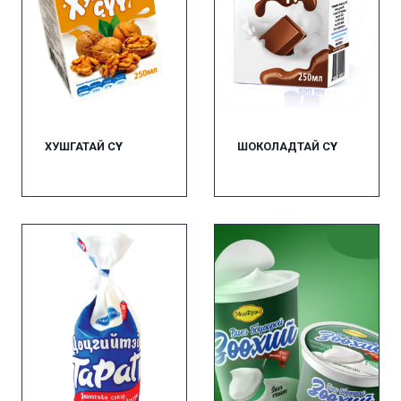
ХУШГАТАЙ СҮҮ
ШОКОЛАДТАЙ СҮҮ