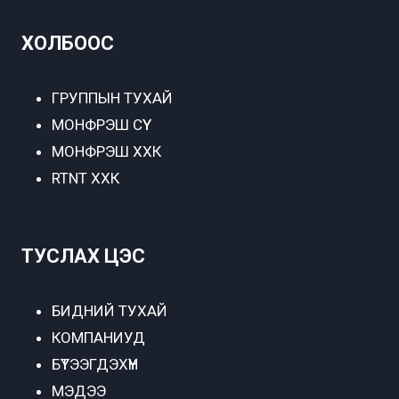
ХОЛБООС
ГРУППЫН ТУХАЙ
МОНФРЭШ СҮҮ
МОНФРЭШ ХХК
RTNT ХХК
ТУСЛАХ ЦЭС
БИДНИЙ ТУХАЙ
КОМПАНИУД
БҮТЭЭГДЭХҮҮН
МЭДЭЭ