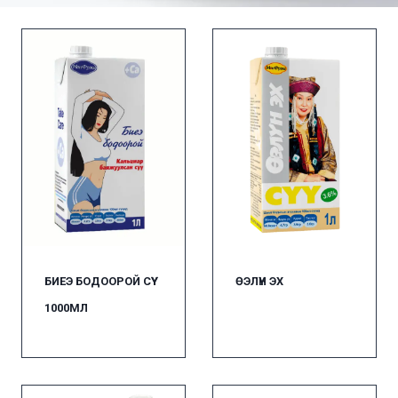
БИЕЭ БОДООРОЙ СҮҮ
ӨЭЛҮН ЭХ
1000МЛ