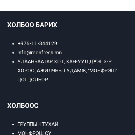
ХОЛБОО БАРИХ
+
976-11-344129
info@monfresh.mn
УЛААНБААТАР ХОТ,
ХАН-УУЛ ДҮҮРЭГ 3-Р
ХОРОО, АЖИЛЧНЫ ГУДАМЖ, "МОНФРЭШ"
ЦОГЦОЛБОР
ХОЛБООС
ГРУППЫН ТУХАЙ
МОНФРЭШ СҮҮ