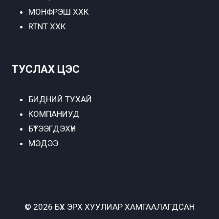
МОНФРЭШ ХХК
RTNT ХХК
ТУСЛАХ ЦЭС
БИДНИЙ ТУХАЙ
КОМПАНИУД
БҮТЭЭГДЭХҮҮН
МЭДЭЭ
© 2026 БҮХ ЭРХ ХУУЛИАР ХАМГААЛАГДСАН