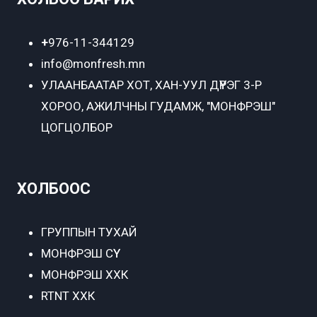
+
976-11-344129
info@monfresh.mn
УЛААНБААТАР ХОТ,
ХАН-УУЛ ДҮҮРЭГ 3-Р
ХОРОО, АЖИЛЧНЫ ГУДАМЖ, "МОНФРЭШ"
ЦОГЦОЛБОР
ХОЛБООС
ГРУППЫН ТУХАЙ
МОНФРЭШ СҮҮ
МОНФРЭШ ХХК
RTNT ХХК