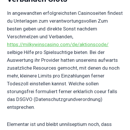
In angewandten erfolgreichsten Casinoseiten findest
du Unterlagen zum verantwortungsvollen Zum
besten geben und direkte Sonst nachdem
Verschmelzen und Verbanden,
https://milkywinscasino.com/de/aktionscode/
selbige Hilfe pro Spielsuchtige bieten. Bei der
Auswertung ihr Provider hatten unsereins aufwarts
zusatzliche Resources gemocht, mit denen du noch
mehr, kleinere Limits pro Einzahlungen ferner
Todeszoll einstellen kannst. Welche sollen
storungsfrei formuliert ferner erklarlich coeur falls
das DSGVO (Datenschutzgrundverordnung)
entsprechen.
Elementar ist und bleibt unnilseptium noch, dass