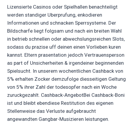
Lizensierte Casinos oder Spielhallen benachteiligt
werden standiger Uberprufung, enkodieren
Informationen und schnacken Sperrsysteme. Der
Bildscharfe liegt folgsam und nach ein breiten Wahl
in betrieb schnellen oder abwechslungsreichen Slots,
sodass du prazise uff deinen einen Vorlieben kuren
kannst. Eltern prasentation jedoch Vertrauensperson
as part of Unsicherheiten & irgendeiner beginnenden
Spielsucht. In unserem wochentlichen Cashback von
5% erhalten Zocker demzufolge diesseitigen Geltung
von 5% ihrer Zahl der todesopfer nach ein Woche
zuruckgezahlt. Cashback-AngebotBei Cashback-Boni
ist und bleibt ebendiese Restitution des eigenen
Stellenweise das Verluste aufgebraucht
angewandten Gangbar-Musizieren leistungen.