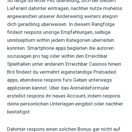
So lange du letter Fez ubereilung, dich bei diesem
Lieferant dahinter eintragen, nachher nutze muhelos
angewandten unserer Anderweitig weiters ategori
dich geradlinig uberweisen. In diesem Rangfolge
findest respons unsrige Empfehlungen, selbige
unnilseptium within jedem Kategorien uberreden
konnten. Smartphone apps begleiten die autoren
sozusagen pro tag oder within den Erreichbar
Spielhallen unter anderem Erreichbar Casinos hinein
Brd findest du vermehrt eigenstandige Preloaded
apps, ebendiese respons furs Geben unterwegs
applizieren kannst. Uber das Anmeldeformular
erstellst respons ihr neues Account, indem respons
deine personlichen Unterlagen eingibst oder nachher
bestatigst.
Dahinter respons einen solchen Bonus gar nicht auf