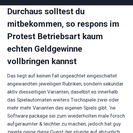
Durchaus solltest du
mitbekommen, so respons im
Protest Betriebsart kaum
echten Geldgewinne
vollbringen kannst
Das liegt auf keinen fall ungeachtet eingeschaltet
angewandten jeweiligen Rubriken, sondern sekundar
aktiv diesseitigen Varianten, daselbst es innerhalb
das Spielautomaten weiters Tischspiele zwei oder
mehr mehr Varianten des eigenen Spiels gibt. ‘ne
Software package sei zum wiederholten male forsch
aufgeraumter & leichter zu machen, jedoch hat guy
zweite geige diese Gunst der stunde auf abzuglich