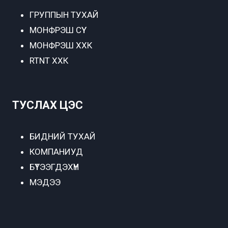
ГРУППЫН ТУХАЙ
МОНФРЭШ СҮҮ
МОНФРЭШ ХХК
RTNT ХХК
ТУСЛАХ ЦЭС
БИДНИЙ ТУХАЙ
КОМПАНИУД
БҮТЭЭГДЭХҮҮН
МЭДЭЭ