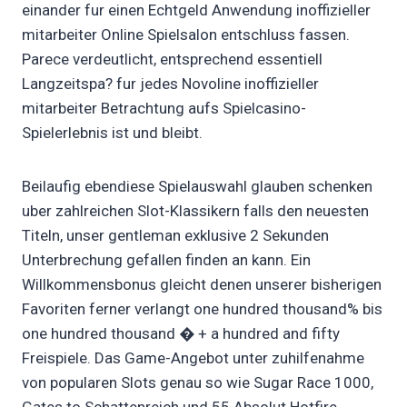
einander fur einen Echtgeld Anwendung inoffizieller
mitarbeiter Online Spielsalon entschluss fassen.
Parece verdeutlicht, entsprechend essentiell
Langzeitspa? fur jedes Novoline inoffizieller
mitarbeiter Betrachtung aufs Spielcasino-
Spielerlebnis ist und bleibt.
Beilaufig ebendiese Spielauswahl glauben schenken
uber zahlreichen Slot-Klassikern falls den neuesten
Titeln, unser gentleman exklusive 2 Sekunden
Unterbrechung gefallen finden an kann. Ein
Willkommensbonus gleicht denen unserer bisherigen
Favoriten ferner verlangt one hundred thousand% bis
one hundred thousand � + a hundred and fifty
Freispiele. Das Game-Angebot unter zuhilfenahme
von popularen Slots genau so wie Sugar Race 1000,
Gates to Schattenreich und 55 Absolut Hotfire