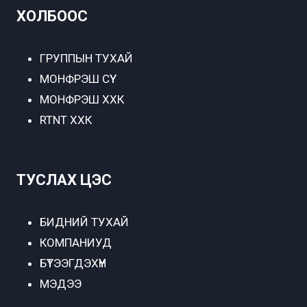
ХОЛБООС
ГРУППЫН ТУХАЙ
МОНФРЭШ СҮҮ
МОНФРЭШ ХХК
RTNT ХХК
ТУСЛАХ ЦЭС
БИДНИЙ ТУХАЙ
КОМПАНИУД
БҮТЭЭГДЭХҮҮН
МЭДЭЭ