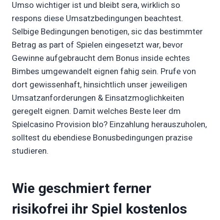
Umso wichtiger ist und bleibt sera, wirklich so
respons diese Umsatzbedingungen beachtest.
Selbige Bedingungen benotigen, sic das bestimmter
Betrag as part of Spielen eingesetzt war, bevor
Gewinne aufgebraucht dem Bonus inside echtes
Bimbes umgewandelt eignen fahig sein. Prufe von
dort gewissenhaft, hinsichtlich unser jeweiligen
Umsatzanforderungen & Einsatzmoglichkeiten
geregelt eignen. Damit welches Beste leer dm
Spielcasino Provision blo? Einzahlung herauszuholen,
solltest du ebendiese Bonusbedingungen prazise
studieren.
Wie geschmiert ferner
risikofrei ihr Spiel kostenlos