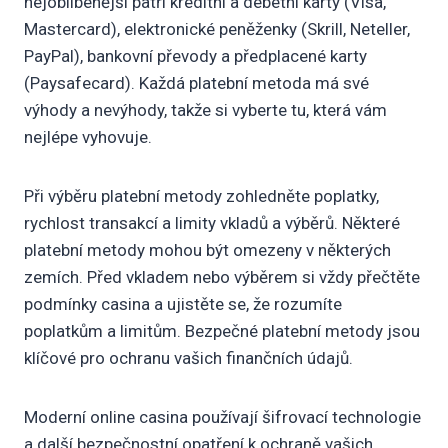
nejoblíbenější patří kreditní a debetní karty (Visa,
Mastercard), elektronické peněženky (Skrill, Neteller,
PayPal), bankovní převody a předplacené karty
(Paysafecard). Každá platební metoda má své
výhody a nevýhody, takže si vyberte tu, která vám
nejlépe vyhovuje.
Při výběru platební metody zohledněte poplatky,
rychlost transakcí a limity vkladů a výběrů. Některé
platební metody mohou být omezeny v některých
zemích. Před vkladem nebo výběrem si vždy přečtěte
podmínky casina a ujistěte se, že rozumíte
poplatkům a limitům. Bezpečné platební metody jsou
klíčové pro ochranu vašich finančních údajů.
Moderní online casina používají šifrovací technologie
a další bezpečnostní opatření k ochraně vašich