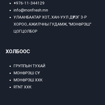
+
976-11-344129
info@monfresh.mn
УЛААНБААТАР ХОТ,
ХАН-УУЛ ДҮҮРЭГ 3-Р
ХОРОО, АЖИЛЧНЫ ГУДАМЖ, "МОНФРЭШ"
ЦОГЦОЛБОР
ХОЛБООС
ГРУППЫН ТУХАЙ
МОНФРЭШ СҮҮ
МОНФРЭШ ХХК
RTNT ХХК