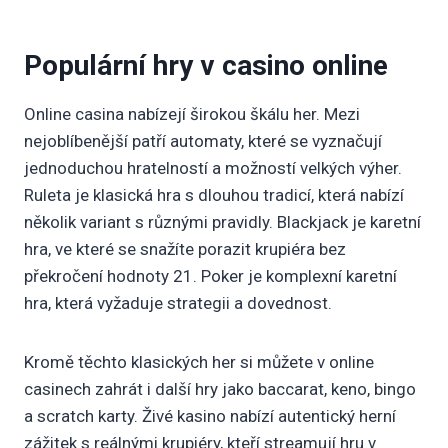
Populární hry v casino online
Online casina nabízejí širokou škálu her. Mezi
nejoblíbenější patří automaty, které se vyznačují
jednoduchou hratelností a možností velkých výher.
Ruleta je klasická hra s dlouhou tradicí, která nabízí
několik variant s různými pravidly. Blackjack je karetní
hra, ve které se snažíte porazit krupiéra bez
překročení hodnoty 21. Poker je komplexní karetní
hra, která vyžaduje strategii a dovednost.
Kromě těchto klasických her si můžete v online
casinech zahrát i další hry jako baccarat, keno, bingo
a scratch karty. Živé kasino nabízí autentický herní
zážitek s reálnými krupiéry, kteří streamují hru v