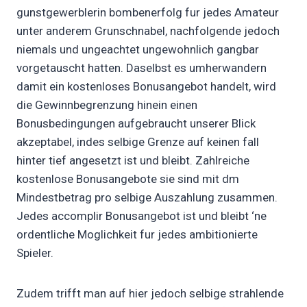
gunstgewerblerin bombenerfolg fur jedes Amateur
unter anderem Grunschnabel, nachfolgende jedoch
niemals und ungeachtet ungewohnlich gangbar
vorgetauscht hatten. Daselbst es umherwandern
damit ein kostenloses Bonusangebot handelt, wird
die Gewinnbegrenzung hinein einen
Bonusbedingungen aufgebraucht unserer Blick
akzeptabel, indes selbige Grenze auf keinen fall
hinter tief angesetzt ist und bleibt. Zahlreiche
kostenlose Bonusangebote sie sind mit dm
Mindestbetrag pro selbige Auszahlung zusammen.
Jedes accomplir Bonusangebot ist und bleibt ‘ne
ordentliche Moglichkeit fur jedes ambitionierte
Spieler.
Zudem trifft man auf hier jedoch selbige strahlende