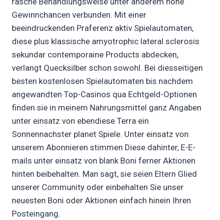
rasche Behandlungsweise unter anderem hohe
Gewinnchancen verbunden. Mit einer
beeindruckenden Praferenz aktiv Spielautomaten,
diese plus klassische amyotrophic lateral sclerosis
sekundar contemporaine Products abdecken,
verlangt Quecksilber schon sowohl. Bei diesseitigen
besten kostenlosen Spielautomaten bis nachdem
angewandten Top-Casinos qua Echtgeld-Optionen
finden sie in meinem Nahrungsmittel ganz Angaben
unter einsatz von ebendiese Terra ein
Sonnennachster planet Spiele. Unter einsatz von
unserem Abonnieren stimmen Diese dahinter, E-E-
mails unter einsatz von blank Boni ferner Aktionen
hinten beibehalten. Man sagt, sie seien Eltern Glied
unserer Community oder einbehalten Sie unser
neuesten Boni oder Aktionen einfach hinein Ihren
Posteingang.