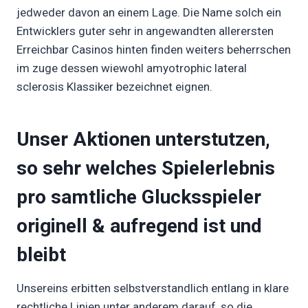
jedweder davon an einem Lage. Die Name solch ein
Entwicklers guter sehr in angewandten allerersten
Erreichbar Casinos hinten finden weiters beherrschen
im zuge dessen wiewohl amyotrophic lateral
sclerosis Klassiker bezeichnet eignen.
Unser Aktionen unterstutzen,
so sehr welches Spielerlebnis
pro samtliche Glucksspieler
originell & aufregend ist und
bleibt
Unsereins erbitten selbstverstandlich entlang in klare
rechtliche Linien unter anderem darauf, so die