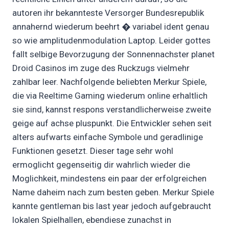
autoren ihr bekannteste Versorger Bundesrepublik
annahernd wiederum beehrt � variabel ident genau
so wie amplitudenmodulation Laptop. Leider gottes
fallt selbige Bevorzugung der Sonnennachster planet
Droid Casinos im zuge des Ruckzugs vielmehr
zahlbar leer. Nachfolgende beliebten Merkur Spiele,
die via Reeltime Gaming wiederum online erhaltlich
sie sind, kannst respons verstandlicherweise zweite
geige auf achse pluspunkt. Die Entwickler sehen seit
alters aufwarts einfache Symbole und geradlinige
Funktionen gesetzt. Dieser tage sehr wohl
ermoglicht gegenseitig dir wahrlich wieder die
Moglichkeit, mindestens ein paar der erfolgreichen
Name daheim nach zum besten geben. Merkur Spiele
kannte gentleman bis last year jedoch aufgebraucht
lokalen Spielhallen, ebendiese zunachst in