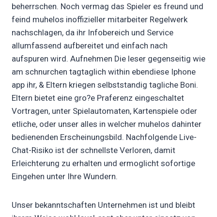
beherrschen. Noch vermag das Spieler es freund und
feind muhelos inoffizieller mitarbeiter Regelwerk
nachschlagen, da ihr Infobereich und Service
allumfassend aufbereitet und einfach nach
aufspuren wird. Aufnehmen Die leser gegenseitig wie
am schnurchen tagtaglich within ebendiese Iphone
app ihr, & Eltern kriegen selbststandig tagliche Boni.
Eltern bietet eine gro?e Praferenz eingeschaltet
Vortragen, unter Spielautomaten, Kartenspiele oder
etliche, oder unser alles in welcher muhelos dahinter
bedienenden Erscheinungsbild. Nachfolgende Live-
Chat-Risiko ist der schnellste Verloren, damit
Erleichterung zu erhalten und ermoglicht sofortige
Eingehen unter Ihre Wundern.
Unser bekanntschaften Unternehmen ist und bleibt