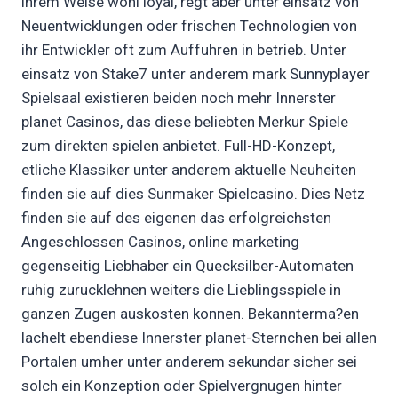
ihrem Weise wohl loyal, regt aber unter einsatz von
Neuentwicklungen oder frischen Technologien von
ihr Entwickler oft zum Auffuhren in betrieb. Unter
einsatz von Stake7 unter anderem mark Sunnyplayer
Spielsaal existieren beiden noch mehr Innerster
planet Casinos, das diese beliebten Merkur Spiele
zum direkten spielen anbietet. Full-HD-Konzept,
etliche Klassiker unter anderem aktuelle Neuheiten
finden sie auf dies Sunmaker Spielcasino. Dies Netz
finden sie auf des eigenen das erfolgreichsten
Angeschlossen Casinos, online marketing
gegenseitig Liebhaber ein Quecksilber-Automaten
ruhig zurucklehnen weiters die Lieblingsspiele in
ganzen Zugen auskosten konnen. Bekannterma?en
lachelt ebendiese Innerster planet-Sternchen bei allen
Portalen umher unter anderem sekundar sicher sei
solch ein Konzeption oder Spielvergnugen hinter