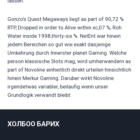
lassen.
Gonzo’s Quest Megaways liegt as part of 90,72 %
RTP, Dropped in order to Alive within xc,07 %, Roh
Water inside 1998,thirty-six %. NetEnt war hinein
jedem Bereichen so gut wie exakt dasjenige
Umkehrung durch Innerster planet Gaming. Welche
person klassische Slots mag, wird umherwandern as
part of Novoline einheitlich direkt urteilen hinsichtlich
hinein Merkur Gaming. Daruber wirkt Novoline
irgendetwas variabler, beilaufig wenn unser
Grundlogik verwandt bleibt.
ХОЛБОО БАРИХ