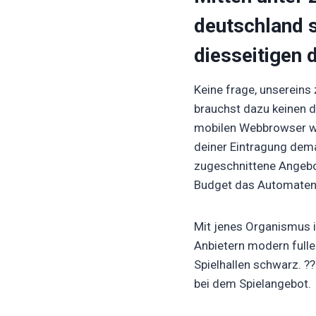
deutschland s
diesseitigen 
Keine frage, unsereins
brauchst dazu keinen 
mobilen Webbrowser wie
deiner Eintragung dem
zugeschnittene Angebot
Budget das Automaten 
Mit jenes Organismus i
Anbietern modern fulle
Spielhallen schwarz. ?
bei dem Spielangebot.