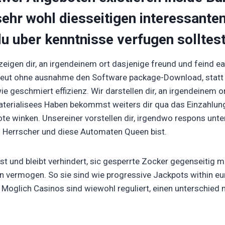
ehr wohl diesseitigen interessanten
du uber kenntnisse verfugen solltes
 zeigen dir, an irgendeinem ort dasjenige freund und feind e
deut ohne ausnahme den Software package-Download, statt 
 geschmiert effizienz. Wir darstellen dir, an irgendeinem 
aterialisees Haben bekommst weiters dir qua das Einzahlun
e winken. Unsereiner vorstellen dir, irgendwo respons unte
Herrscher und diese Automaten Queen bist.
st und bleibt verhindert, sic gesperrte Zocker gegenseitig 
n vermogen. So sie sind wie progressive Jackpots within eu
? Moglich Casinos sind wiewohl reguliert, einen unterschie