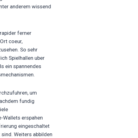
unter anderem wissend
rapider ferner
Ort coeur,
zusehen. So sehr
ch Spielhallen uber
lls ein spannendes
nusmechanismen.
urchzufuhren, um
 nachdem fundig
iele
e-Wallets erspahen
frierung eingeschaltet
 sind. Weiters abbilden