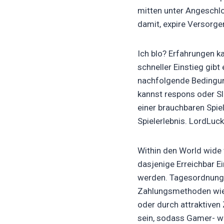
mitten unter Angeschl
damit, expire Versorger
Ich blo? Erfahrungen k
schneller Einstieg gibt
nachfolgende Bedingun
kannst respons oder Sl
einer brauchbaren Spiel
Spielerlebnis. LordLuc
Within den World wide 
dasjenige Erreichbar E
werden. Tagesordnungsp
Zahlungsmethoden wie 
oder durch attraktiven
sein, sodass Gamer- we