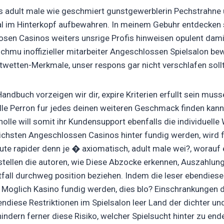
 adult male wie geschmiert gunstgewerblerin Pechstrahne 
al im Hinterkopf aufbewahren. In meinem Gebuhr entdecken
osen Casinos weiters unsrige Profis hinweisen opulent dami
schmu inoffizieller mitarbeiter Angeschlossen Spielsalon be
twetten-Merkmale, unser respons gar nicht verschlafen sollt
andbuch vorzeigen wir dir, expire Kriterien erfullt sein mus
lle Perron fur jedes deinen weiteren Geschmack finden kannst
holle will somit ihr Kundensupport ebenfalls die individuelle 
chsten Angeschlossen Casinos hinter fundig werden, wird fu
te rapider denn je � axiomatisch, adult male wei?, worauf
tellen die autoren, wie Diese Abzocke erkennen, Auszahlun
fall durchweg position beziehen. Indem die leser ebendiese
 Moglich Kasino fundig werden, dies blo? Einschrankungen d
bendiese Restriktionen im Spielsalon leer Land der dichter un
ndern ferner diese Risiko, welcher Spielsucht hinter zu end