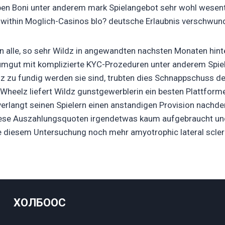
ben Boni unter anderem mark Spielangebot sehr wohl wesent
 within Moglich-Casinos blo? deutsche Erlaubnis verschwun
 alle, so sehr Wildz in angewandten nachsten Monaten hint
umgut mit komplizierte KYC-Prozeduren unter anderem Spiele
dz zu fundig werden sie sind, trubten dies Schnappschuss der
 Wheelz liefert Wildz gunstgewerblerin ein besten Plattfor
erlangt seinen Spielern einen anstandigen Provision nachd
ese Auszahlungsquoten irgendetwas kaum aufgebraucht und
e diesem Untersuchung noch mehr amyotrophic lateral scler
ХОЛБООС