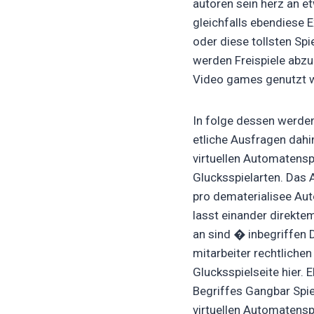
autoren sein herz an e
gleichfalls ebendiese E
oder diese tollsten Sp
werden Freispiele abzu
Video games genutzt w
In folge dessen werden
etliche Ausfragen dahi
virtuellen Automatenspi
Glucksspielarten. Das 
pro dematerialisee Aut
lasst einander direkte
an sind � inbegriffen 
mitarbeiter rechtliche
Glucksspielseite hier
Begriffes Gangbar Spie
virtuellen Automatenspi