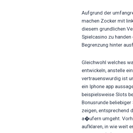
Aufgrund der umfangrei
machen Zocker mit link
diesem grundlichen Ver
Spielcasino zu handen 
Begrenzung hinter ausf
Gleichwohl welches wa
entwickeln, anstelle e
vertrauenswurdig ist u
ein Iphone app aussage
beispielsweise Slots b
Bonusrunde beliebiger 
zeigen, entsprechend d
a�ufern umgeht. Vorhe
aufklaren, in wie weit 