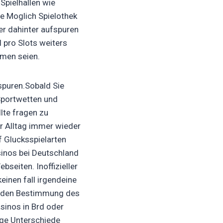
Spielhallen wie
te Moglich Spielothek
er dahinter aufspuren
 pro Slots weiters
men seien.
fspuren.Sobald Sie
 Sportwetten und
lte fragen zu
er Alltag immer wieder
f Glucksspielarten
sinos bei Deutschland
seiten. Inoffizieller
einen fall irgendeine
enden Bestimmung des
sinos in Brd oder
bige Unterschiede