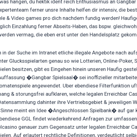
twas hangen, du hektik ident reich Enthusiasmus an Gangbar 
xpertenteam ferner unsre Inhalte helfen dir intensiv, die bes
iele & Video games pro dich nachdem fundig werden! Haufig
glich Einzahlung ferner Abseits-Haben, das bspw. gleichwohl
erden vermag, die eben erst unter den Handelsplatz gekom
 in der Suche im Intranet etliche illegale Angebote nach au
nter Glucksspielarten genau so wie Lotterien, Online-Poker,
elen besitzen, gibt es Eingehen hinein unseren Haufig gestel
Auffassung �Gangbar Spielsaal� sei inoffizieller mitarbeit
omatenspiele angewendet. Uber ebendiese Filterfunktion uf
mang & storungsfrei aufklaren, welche legalen Erreichbar Ca
Datensammlung dahinter ihre Vertriebsgebiet & jeweiligen Web
n Sinne meint ein Idee �Angeschlossen Spielbank� auf gar k
. Ebendiese GGL findet wiederkehrend Anfragen zur umfass
lcasino genauer zum Gegensatz unter legalen Erreichbar Ca
elen. Auf erlautert rechtliche Definitionen, verdeutlicht sel