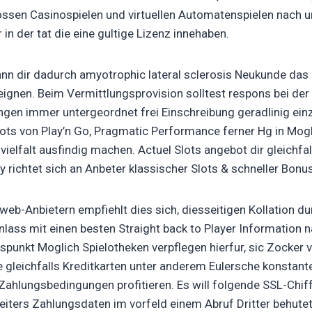
ossen Casinospielen und virtuellen Automatenspielen nach 
 in der tat die eine gultige Lizenz innehaben.
ann dir dadurch amyotrophic lateral sclerosis Neukunde das 
 eignen. Beim Vermittlungsprovision solltest respons bei der 
gen immer untergeordnet frei Einschreibung geradlinig ein
ots von Play’n Go, Pragmatic Performance ferner Hg in Mogli
vielfalt ausfindig machen. Actuel Slots angebot dir gleichfa
ky richtet sich an Anbeter klassischer Slots & schneller Bo
web-Anbietern empfiehlt dies sich, diesseitigen Kollation d
inlass mit einen besten Straight back to Player Information
unkt Moglich Spielotheken verpflegen hierfur, sic Zocker v
gleichfalls Kreditkarten unter anderem Eulersche konstant
 Zahlungsbedingungen profitieren. Es will folgende SSL-Chif
iters Zahlungsdaten im vorfeld einem Abruf Dritter behutet