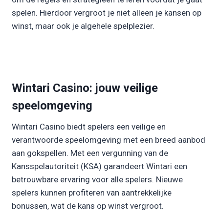
spelen. Hierdoor vergroot je niet alleen je kansen op
winst, maar ook je algehele spelplezier.
Wintari Casino: jouw veilige
speelomgeving
Wintari Casino biedt spelers een veilige en
verantwoorde speelomgeving met een breed aanbod
aan gokspellen. Met een vergunning van de
Kansspelautoriteit (KSA) garandeert Wintari een
betrouwbare ervaring voor alle spelers. Nieuwe
spelers kunnen profiteren van aantrekkelijke
bonussen, wat de kans op winst vergroot.