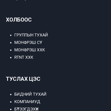
ХОЛБООС
ГРУППЫН ТУХАЙ
МОНФРЭШ СҮҮ
МОНФРЭШ ХХК
RTNT ХХК
ТУСЛАХ ЦЭС
БИДНИЙ ТУХАЙ
КОМПАНИУД
БҮТЭЭГДЭХҮҮН