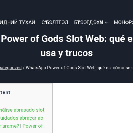
БИДНИЙ ТУХАЙ
СҮҮ БЭЛТГЭЛ
БҮТЭЭГДЭХҮҮН
МОНФР
Power of Gods Slot Web: qué e
usa y trucos
ategorized
/
WhatsApp Power of Gods Slot Web: qué es, cómo se u
tent
álise abrasado slot
cuidados abraçar ao
or arame? | Power of