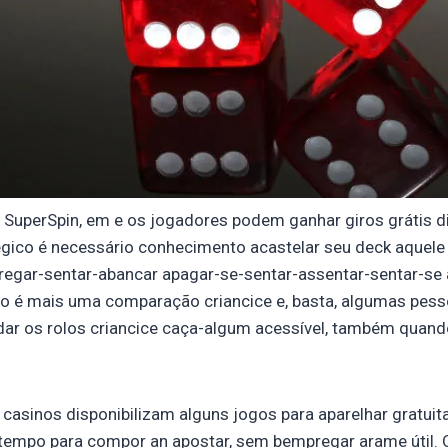
SuperSpin, em e os jogadores podem ganhar giros grátis di
égico é necessário conhecimento acastelar seu deck aquele 
regar-sentar-abancar apagar-se-sentar-assentar-sentar-se
sso é mais uma comparação criancice e, basta, algumas pes
dar os rolos criancice caça-algum acessível, também quand
 casinos disponibilizam alguns jogos para aparelhar gratui
 tempo para compor an apostar, sem bempregar arame útil.