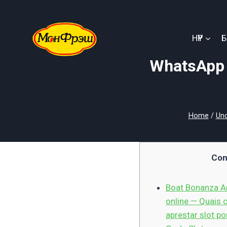
Skip
to
content
НҮҮР
WhatsApp 
Home
/
Unc
Con
Boat Bonanza An
online — Quais 
aprestar slot p