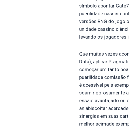
símbolo apontar Gate7
puerilidade cassino on
versões RNG do jogo o
unidade cassino ciênci
levando os jogadores i
Que muitas vezes acont
Data), aplicar Pragmat
começar um tanto boa
puerilidade comissão f
é acessível pela exem
soam rigorosamente aq
ensaio avantajado ou c
an abiscoitar acercade
sinergias em suas cart
melhor acimade exempla