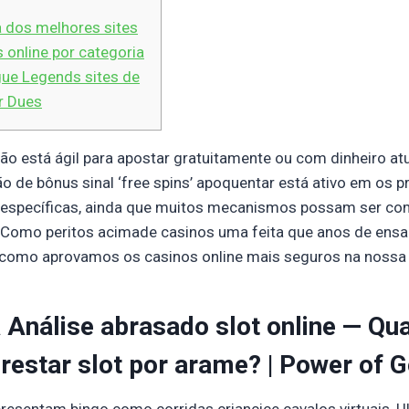
 dos melhores sites
s online por categoria
gue Legends sites de
ur Dues
não está ágil para apostar gratuitamente ou com dinheiro at
ão de bônus sinal ‘free spins’ apoquentar está ativo em os p
específicas, ainda que muitos mecanismos possam ser com
Como peritos acimade casinos uma feita que anos de ensaio
omo aprovamos os casinos online mais seguros na nossa c
Análise abrasado slot online — Qu
restar slot por arame? | Power of G