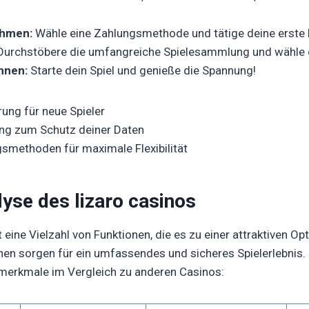
ehmen:
Wähle eine Zahlungsmethode und tätige deine erste 
urchstöbere die umfangreiche Spielesammlung und wähle de
nnen:
Starte dein Spiel und genieße die Spannung!
rung für neue Spieler
rung zum Schutz deiner Daten
gsmethoden für maximale Flexibilität
yse des lizaro casinos
t eine Vielzahl von Funktionen, die es zu einer attraktiven Op
en sorgen für ein umfassendes und sicheres Spielerlebnis. H
merkmale im Vergleich zu anderen Casinos: