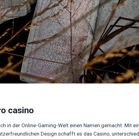
ro casino
sich in der Online-Gaming-Welt einen Namen gemacht. Mit e
tzerfreundlichen Design schafft es das Casino, unterschied