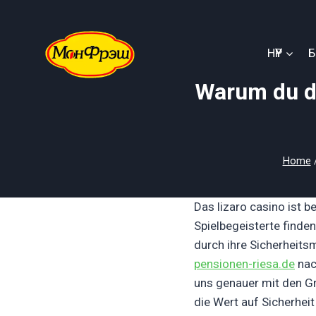
Skip
to
content
НҮҮР
Warum du da
Home
Das lizaro casino ist b
Spielbegeisterte finden
durch ihre Sicherheit
pensionen-riesa.de
nac
uns genauer mit den Gr
die Wert auf Sicherheit