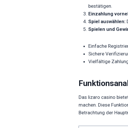
bestätigen.
Einzahlung vorn
Spiel auswählen:
D
Spielen und Gewi
Einfache Registrie
Sichere Verifizie
Vielfältige Zahlun
Funktionsanal
Das lizaro casino biete
machen. Diese Funktion
Betrachtung der Haupt