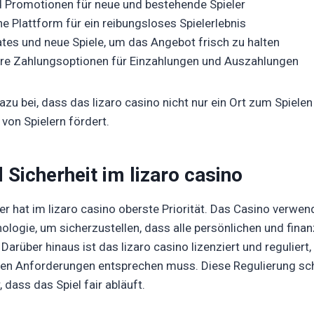
nd Promotionen für neue und bestehende Spieler
e Plattform für ein reibungsloses Spielerlebnis
es und neue Spiele, um das Angebot frisch zu halten
ere Zahlungsoptionen für Einzahlungen und Auszahlungen
azu bei, dass das lizaro casino nicht nur ein Ort zum Spielen
on Spielern fördert.
 Sicherheit im lizaro casino
ler hat im lizaro casino oberste Priorität. Das Casino verw
logie, um sicherzustellen, dass alle persönlichen und finan
 Darüber hinaus ist das lizaro casino lizenziert und reguliert
en Anforderungen entsprechen muss. Diese Regulierung schü
, dass das Spiel fair abläuft.