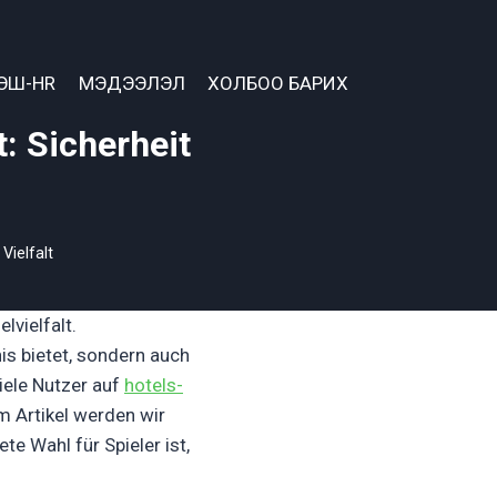
ЭШ-HR
МЭДЭЭЛЭЛ
ХОЛБОО БАРИХ
: Sicherheit
Vielfalt
lvielfalt.
nis bietet, sondern auch
iele Nutzer auf
hotels-
m Artikel werden wir
e Wahl für Spieler ist,