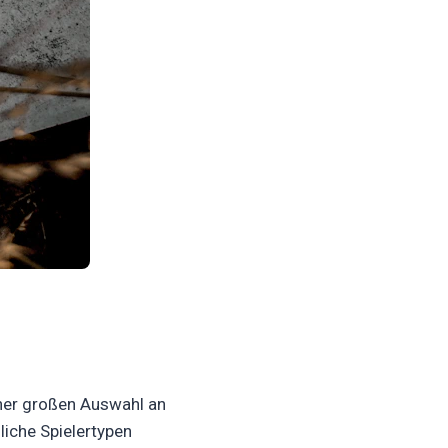
iner großen Auswahl an
liche Spielertypen