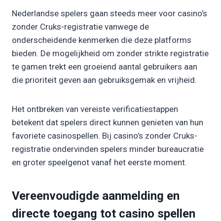
Nederlandse spelers gaan steeds meer voor casino’s
zonder Cruks-registratie vanwege de
onderscheidende kenmerken die deze platforms
bieden. De mogelijkheid om zonder strikte registratie
te gamen trekt een groeiend aantal gebruikers aan
die prioriteit geven aan gebruiksgemak en vrijheid.
Het ontbreken van vereiste verificatiestappen
betekent dat spelers direct kunnen genieten van hun
favoriete casinospellen. Bij casino’s zonder Cruks-
registratie ondervinden spelers minder bureaucratie
en groter speelgenot vanaf het eerste moment.
Vereenvoudigde aanmelding en
directe toegang tot casino spellen