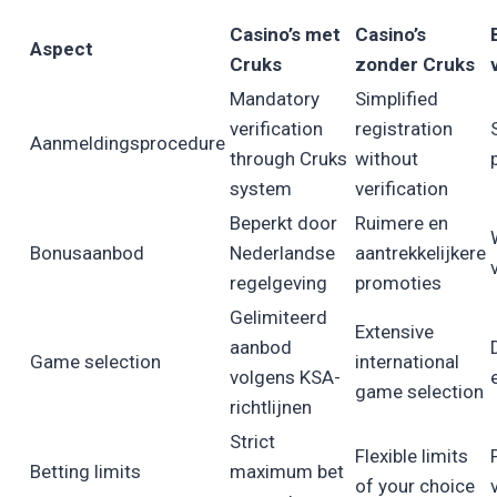
Casino’s met
Casino’s
Aspect
Cruks
zonder Cruks
Mandatory
Simplified
verification
registration
Aanmeldingsprocedure
through Cruks
without
system
verification
Beperkt door
Ruimere en
Bonusaanbod
Nederlandse
aantrekkelijkere
regelgeving
promoties
Gelimiteerd
Extensive
aanbod
Game selection
international
volgens KSA-
game selection
richtlijnen
Strict
Flexible limits
Betting limits
maximum bet
of your choice