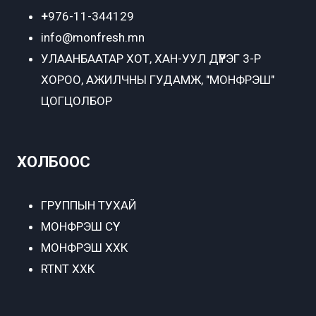
+
976-11-344129
info@monfresh.mn
УЛААНБААТАР ХОТ,
ХАН-УУЛ ДҮҮРЭГ 3-Р
ХОРОО, АЖИЛЧНЫ ГУДАМЖ, "МОНФРЭШ"
ЦОГЦОЛБОР
ХОЛБООС
ГРУППЫН ТУХАЙ
МОНФРЭШ СҮҮ
МОНФРЭШ ХХК
RTNT ХХК