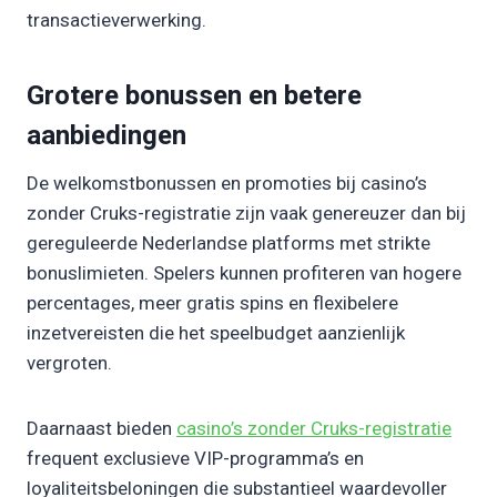
transactieverwerking.
Grotere bonussen en betere
aanbiedingen
De welkomstbonussen en promoties bij casino’s
zonder Cruks-registratie zijn vaak genereuzer dan bij
gereguleerde Nederlandse platforms met strikte
bonuslimieten. Spelers kunnen profiteren van hogere
percentages, meer gratis spins en flexibelere
inzetvereisten die het speelbudget aanzienlijk
vergroten.
Daarnaast bieden
casino’s zonder Cruks-registratie
frequent exclusieve VIP-programma’s en
loyaliteitsbeloningen die substantieel waardevoller