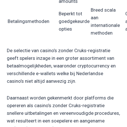
amounts
Breed scala
Beperkt tot
aan
Betalingsmethoden
goedgekeurde
internationale
opties
methoden
De selectie van casino’s zonder Cruks-registratie
geeft spelers inzage in een groter assortiment van
betaalmogelijkheden, waaronder cryptocurrency en
verschillende e-wallets welke bij Nederlandse
casino’s niet altijd aanwezig zijn.
Daarnaast worden gekenmerkt door platforms die
opereren als casino’s zonder Cruks-registratie
snellere uitbetalingen en vereenvoudigde procedures,
wat resulteert in een soepelere en aangename