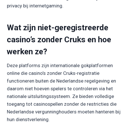
privacy bij internetgaming.
Wat zijn niet-geregistreerde
casino’s zonder Cruks en hoe
werken ze?
Deze platforms zijn internationale gokplatformen
online die casino’s zonder Cruks-registratie
functioneren buiten de Nederlandse regelgeving en
daarom niet hoeven spelers te controleren via het
nationale uitsluitingssysteem. Ze bieden volledige
toegang tot casinospellen zonder de restricties die
Nederlandse vergunninghouders moeten hanteren bij
hun dienstverlening.