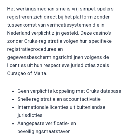
Het werkingsmechanisme is vrij simpel: spelers
registreren zich direct bij het platform zonder
tussenkomst van verificatiesystemen die in
Nederland verplicht zijn gesteld. Deze casino’s
zonder Cruks-registratie volgen hun specifieke
registratieprocedures en
gegevensbeschermingsrichtlijnen volgens de
licenties uit hun respectieve jurisdicties zoals
Curaçao of Malta.
Geen verplichte koppeling met Cruks database
Snelle registratie en accountactivatie
Internationale licenties uit buitenlandse
jurisdicties
Aangepaste verificatie- en
beveiligingsmaatstaven