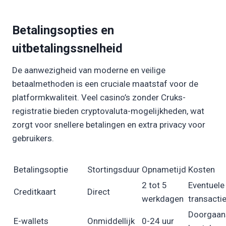
Betalingsopties en
uitbetalingssnelheid
De aanwezigheid van moderne en veilige
betaalmethoden is een cruciale maatstaf voor de
platformkwaliteit. Veel casino’s zonder Cruks-
registratie bieden cryptovaluta-mogelijkheden, wat
zorgt voor snellere betalingen en extra privacy voor
gebruikers.
Betalingsoptie
Stortingsduur
Opnametijd
Kosten
2 tot 5
Eventuele
Creditkaart
Direct
werkdagen
transacti
Doorgaan
E-wallets
Onmiddellijk
0-24 uur