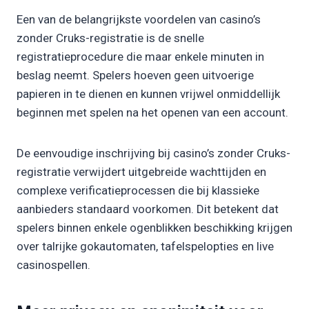
Een van de belangrijkste voordelen van casino’s
zonder Cruks-registratie is de snelle
registratieprocedure die maar enkele minuten in
beslag neemt. Spelers hoeven geen uitvoerige
papieren in te dienen en kunnen vrijwel onmiddellijk
beginnen met spelen na het openen van een account.
De eenvoudige inschrijving bij casino’s zonder Cruks-
registratie verwijdert uitgebreide wachttijden en
complexe verificatieprocessen die bij klassieke
aanbieders standaard voorkomen. Dit betekent dat
spelers binnen enkele ogenblikken beschikking krijgen
over talrijke gokautomaten, tafelspelopties en live
casinospellen.