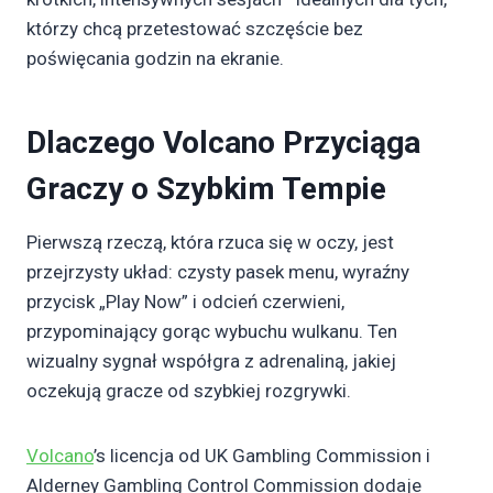
którzy chcą przetestować szczęście bez
poświęcania godzin na ekranie.
Dlaczego Volcano Przyciąga
Graczy o Szybkim Tempie
Pierwszą rzeczą, która rzuca się w oczy, jest
przejrzysty układ: czysty pasek menu, wyraźny
przycisk „Play Now” i odcień czerwieni,
przypominający gorąc wybuchu wulkanu. Ten
wizualny sygnał współgra z adrenaliną, jakiej
oczekują gracze od szybkiej rozgrywki.
Volcano
’s licencja od UK Gambling Commission i
Alderney Gambling Control Commission dodaje