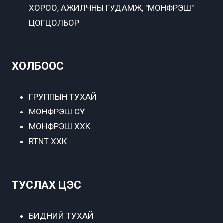
ХОРОО, АЖИЛЧНЫ ГУДАМЖ, "МОНФРЭШ"
ЦОГЦОЛБОР
ХОЛБООС
ГРУППЫН ТУХАЙ
МОНФРЭШ СҮҮ
МОНФРЭШ ХХК
RTNT ХХК
ТУСЛАХ ЦЭС
БИДНИЙ ТУХАЙ