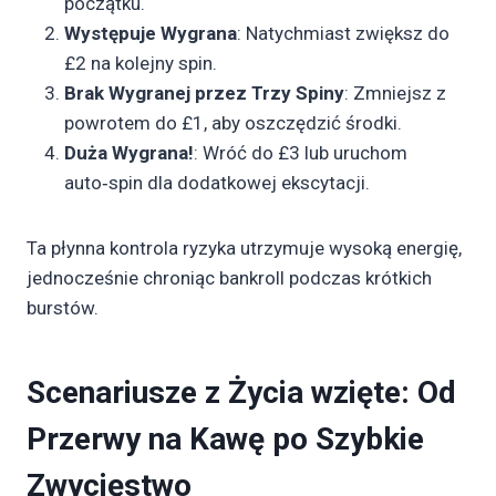
początku.
Występuje Wygrana
: Natychmiast zwiększ do
£2 na kolejny spin.
Brak Wygranej przez Trzy Spiny
: Zmniejsz z
powrotem do £1, aby oszczędzić środki.
Duża Wygrana!
: Wróć do £3 lub uruchom
auto‑spin dla dodatkowej ekscytacji.
Ta płynna kontrola ryzyka utrzymuje wysoką energię,
jednocześnie chroniąc bankroll podczas krótkich
burstów.
Scenariusze z Życia wzięte: Od
Przerwy na Kawę po Szybkie
Zwycięstwo