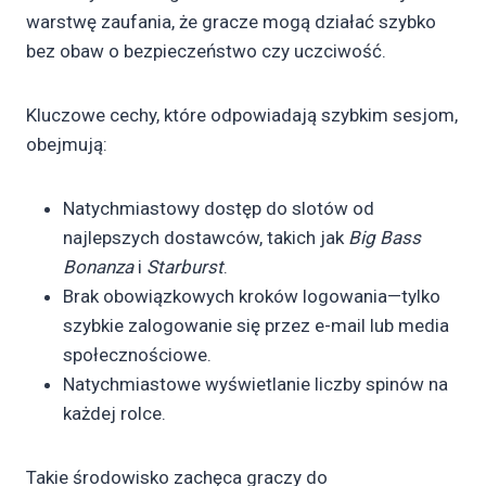
warstwę zaufania, że gracze mogą działać szybko
bez obaw o bezpieczeństwo czy uczciwość.
Kluczowe cechy, które odpowiadają szybkim sesjom,
obejmują:
Natychmiastowy dostęp do slotów od
najlepszych dostawców, takich jak
Big Bass
Bonanza
i
Starburst
.
Brak obowiązkowych kroków logowania—tylko
szybkie zalogowanie się przez e-mail lub media
społecznościowe.
Natychmiastowe wyświetlanie liczby spinów na
każdej rolce.
Takie środowisko zachęca graczy do