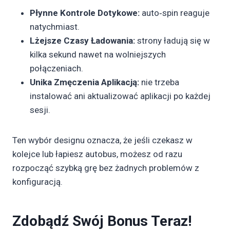
Płynne Kontrole Dotykowe:
auto‑spin reaguje
natychmiast.
Lżejsze Czasy Ładowania:
strony ładują się w
kilka sekund nawet na wolniejszych
połączeniach.
Unika Zmęczenia Aplikacją:
nie trzeba
instalować ani aktualizować aplikacji po każdej
sesji.
Ten wybór designu oznacza, że jeśli czekasz w
kolejce lub łapiesz autobus, możesz od razu
rozpocząć szybką grę bez żadnych problemów z
konfiguracją.
Zdobądź Swój Bonus Teraz!