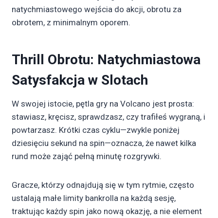
natychmiastowego wejścia do akcji, obrotu za
obrotem, z minimalnym oporem.
Thrill Obrotu: Natychmiastowa
Satysfakcja w Slotach
W swojej istocie, pętla gry na Volcano jest prosta:
stawiasz, kręcisz, sprawdzasz, czy trafiłeś wygraną, i
powtarzasz. Krótki czas cyklu—zwykle poniżej
dziesięciu sekund na spin—oznacza, że nawet kilka
rund może zająć pełną minutę rozgrywki.
Gracze, którzy odnajdują się w tym rytmie, często
ustalają małe limity bankrolla na każdą sesję,
traktując każdy spin jako nową okazję, a nie element