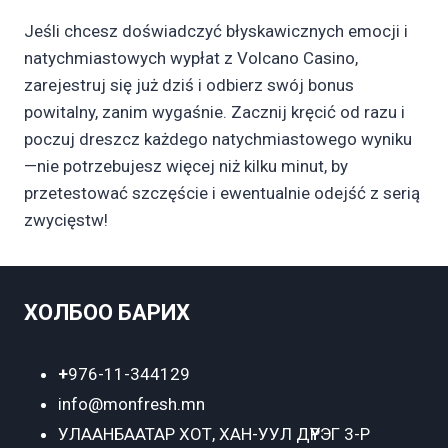
Jeśli chcesz doświadczyć błyskawicznych emocji i
natychmiastowych wypłat z Volcano Casino,
zarejestruj się już dziś i odbierz swój bonus
powitalny, zanim wygaśnie. Zacznij kręcić od razu i
poczuj dreszcz każdego natychmiastowego wyniku
—nie potrzebujesz więcej niż kilku minut, by
przetestować szczęście i ewentualnie odejść z serią
zwycięstw!
ХОЛБОО БАРИХ
+
976-11-344129
info@monfresh.mn
УЛААНБААТАР ХОТ,
ХАН-УУЛ ДҮҮРЭГ 3-Р