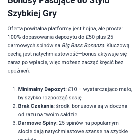
Bonusy Pasujące do Stylu
Szybkiej Gry
Oferta powitalna platformy jest hojna, ale prosta:
100% dopasowania depozytu do £50 plus 25
darmowych spinów na
Big Bass Bonanza
. Kluczową
cechą jest natychmiastowość—bonus aktywuje się
zaraz po wpłacie, więc możesz zacząć kręcić bez
opóźnień.
Minimalny Depozyt:
£10 – wystarczająco mało,
by szybko rozpocząć sesję.
Brak Czekania:
środki bonusowe są widoczne
od razu na twoim saldzie.
Darmowe Spiny:
25 spinów na popularnym
slocie dają natychmiastowe szanse na szybkie
wypłaty.