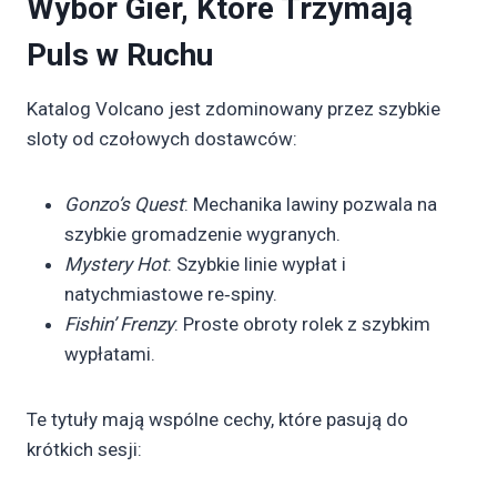
Wybór Gier, Które Trzymają
Puls w Ruchu
Katalog Volcano jest zdominowany przez szybkie
sloty od czołowych dostawców:
Gonzo’s Quest
: Mechanika lawiny pozwala na
szybkie gromadzenie wygranych.
Mystery Hot
: Szybkie linie wypłat i
natychmiastowe re‑spiny.
Fishin’ Frenzy
: Proste obroty rolek z szybkim
wypłatami.
Te tytuły mają wspólne cechy, które pasują do
krótkich sesji: