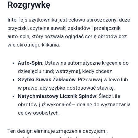
Rozgrywkę
Interfejs użytkownika jest celowo uproszczony: duże
przyciski, czytelne suwaki zakładów i przełącznik
auto‑spin, który pozwala oglądać serię obrotów bez
wielokrotnego klikania.
Auto‑Spin
: Ustaw na automatyczne kręcenie do
dziesięciu rund; wstrzymaj, kiedy chcesz.
Szybki Suwak Zakładów
: Przesuwaj w lewo lub
w prawo, aby szybko dostosować stawkę.
Natychmiastowy Licznik Spinów
: Śledzi, ile
obrotów już wykonałeś—idealne do wyznaczania
celów osobistych.
Ten design eliminuje zmęczenie decyzjami,