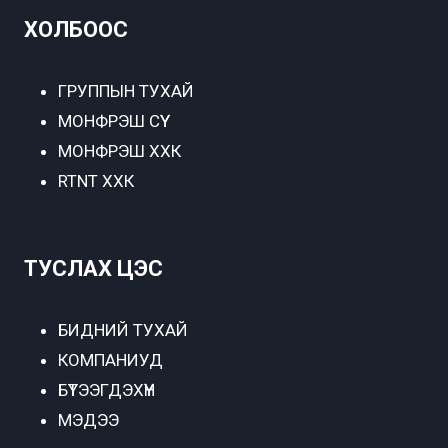
ХОЛБООС
ГРУППЫН ТУХАЙ
МОНФРЭШ СҮҮ
МОНФРЭШ ХХК
RTNT ХХК
ТУСЛАХ ЦЭС
БИДНИЙ ТУХАЙ
КОМПАНИУД
БҮТЭЭГДЭХҮҮН
МЭДЭЭ