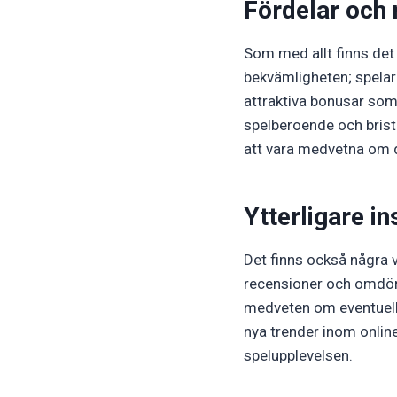
Fördelar och
Som med allt finns det 
bekvämligheten; spela
attraktiva bonusar som 
spelberoende och briste
att vara medvetna om d
Ytterligare in
Det finns också några vi
recensioner och omdömen
medveten om eventuella
nya trender inom onlin
spelupplevelsen.