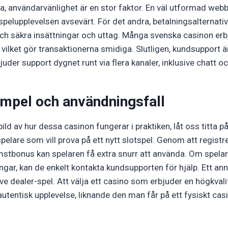
a, användarvänlighet är en stor faktor. En väl utformad webb
spelupplevelsen avsevärt. För det andra, betalningsalternativ 
 och säkra insättningar och uttag. Många svenska casinon erb
vilket gör transaktionerna smidiga. Slutligen, kundsupport ä
juder support dygnet runt via flera kanaler, inklusive chatt o
empel och användningsfall
bild av hur dessa casinon fungerar i praktiken, låt oss titta p
spelare som vill prova på ett nytt slotspel. Genom att registr
tbonus kan spelaren få extra snurr att använda. Om spelar
ingar, kan de enkelt kontakta kundsupporten för hjälp. Ett an
ve dealer-spel. Att välja ett casino som erbjuder en högkvalit
utentisk upplevelse, liknande den man får på ett fysiskt cas