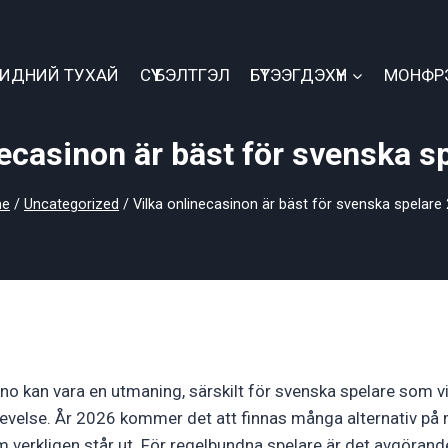
БИДНИЙ ТУХАЙ
СҮҮ БЭЛТГЭЛ
БҮТЭЭГДЭХҮҮН
МОНФР
necasinon är bäst för svenska s
e
/
Uncategorized
/
Vilka onlinecasinon är bäst för svenska spelare
sino kan vara en utmaning, särskilt för svenska spelare som vi
evelse. År 2026 kommer det att finnas många alternativ på 
som verkligen står ut. För regelbundna spelare är det avgörand