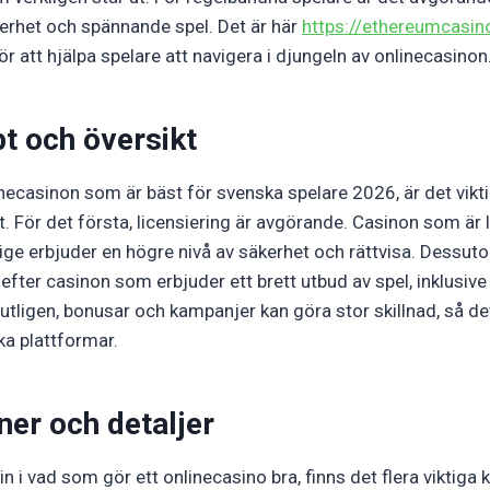
erhet och spännande spel. Det är här
https://ethereumcasin
ör att hjälpa spelare att navigera i djungeln av onlinecasinon
t och översikt
inecasinon som är bäst för svenska spelare 2026, är det viktig
 För det första, licensiering är avgörande. Casinon som är 
rige erbjuder en högre nivå av säkerhet och rättvisa. Dessut
a efter casinon som erbjuder ett brett utbud av spel, inklusiv
Slutligen, bonusar och kampanjer kan göra stor skillnad, så de
ka plattformar.
er och detaljer
n i vad som gör ett onlinecasino bra, finns det flera viktiga