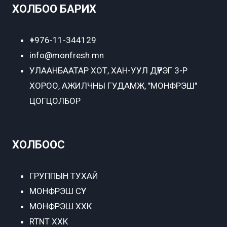
ХОЛБОО БАРИХ
+
976-11-344129
info@monfresh.mn
УЛААНБААТАР ХОТ,
ХАН-УУЛ ДҮҮРЭГ 3-Р
ХОРОО, АЖИЛЧНЫ ГУДАМЖ, "МОНФРЭШ"
ЦОГЦОЛБОР
ХОЛБООС
ГРУППЫН ТУХАЙ
МОНФРЭШ СҮҮ
МОНФРЭШ ХХК
RTNT ХХК