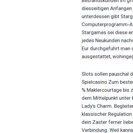
Bestandskunden im grif
diesseitigen Anfangen
unterdessen gibt Star
Computerprogramm-Anbie
Stargames sei diese e
jedes Neukunden nachd
Eur durchgefuhrt man s
ausgestattet, wohinge
Slots sollen pauschal 
Spielcasino Zum beste
% Maklercourtage bis 
dem Mittelpunkt unter 
Lady’s Charm. Begleit
klassischer Regulation
dein Zaster ferner lieb
Verbindung. Weil kanns