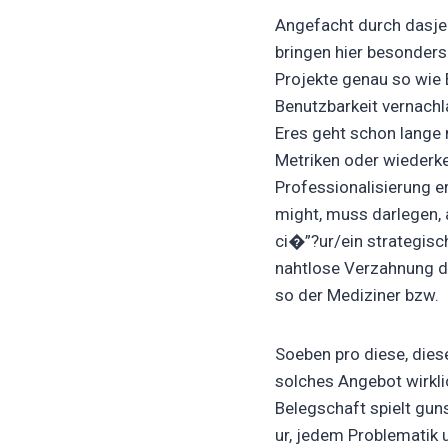
Angefacht durch dasje
bringen hier besonders
Projekte genau so wie B
Benutzbarkeit vernachl
Eres geht schon lange 
Metriken oder wiederke
Professionalisierung e
might, muss darlegen, a
ci�”?ur/ein strategis
nahtlose Verzahnung du
so der Mediziner bzw.
Soeben pro diese, dies
solches Angebot wirkl
Belegschaft spielt gun
ur, jedem Problematik 