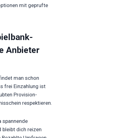
optionen mit geprufte
ielbank-
e Anbieter
 findet man schon
 frei Einzahlung ist
ubten Provision-
nisschein respektieren.
ma spannende
 bleibt dich reizen
n Bezahlte Umfragen