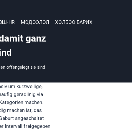
ЭШ-HR
МЭДЭЭЛЭЛ
ХОЛБОО БАРИХ
 damit ganz
ind
en offengelegt sie sind
siv um kurzweilige,
aufig geradlinig via
 Kategorien machen.
ndig machen ist, das
Geburt angeschaltet
r Intervall freigegeben