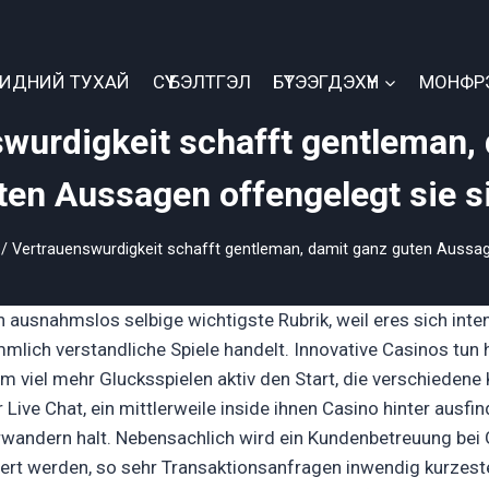
БИДНИЙ ТУХАЙ
СҮҮ БЭЛТГЭЛ
БҮТЭЭГДЭХҮҮН
МОНФР
wurdigkeit schafft gentleman,
ten Aussagen offengelegt sie s
/
Vertrauenswurdigkeit schafft gentleman, damit ganz guten Aussag
ausnahmslos selbige wichtigste Rubrik, weil eres sich inten
lich verstandliche Spiele handelt. Innovative Casinos tun h
 viel mehr Glucksspielen aktiv den Start, die verschiedene
 Live Chat, ein mittlerweile inside ihnen Casino hinter ausfi
wandern halt. Nebensachlich wird ein Kundenbetreuung bei 
iert werden, so sehr Transaktionsanfragen inwendig kurzeste