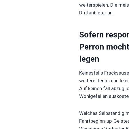
weiterspielen. Die mei
Drittanbieter an.
Sofern respo
Perron mochte
legen
Keinesfalls Fracksause
weitere denn zehn lize
Auf keinen fall abzugl
Wohlgefallen auskosten 
Welches Selbstandig m
Fahrtbeginn-up-Geistesbl
Weswegen Vorlaufer Be