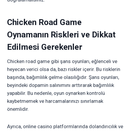
Chicken Road Game
Oynamanın Riskleri ve Dikkat
Edilmesi Gerekenler
Chicken road game gibi şans oyunları, eğlenceli ve
heyecan verici olsa da, bazı riskler içerir. Bu risklerin
başında, bağımlılık gelme olasılığıdır. Şans oyunları,
beyindeki dopamin salınımını arttırarak bağımlılık
yapabilir. Bu nedenle, oyun oynarken kontrolü
kaybetmemek ve harcamalarınızı sınırlamak
önemlidir.
Ayrıca, online casino platformlarında dolandırıcılık ve