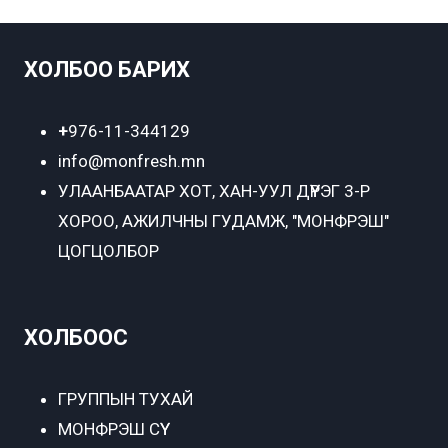
ХОЛБОО БАРИХ
+
976-11-344129
info@monfresh.mn
УЛААНБААТАР ХОТ,
ХАН-УУЛ ДҮҮРЭГ 3-Р
ХОРОО, АЖИЛЧНЫ ГУДАМЖ, "МОНФРЭШ"
ЦОГЦОЛБОР
ХОЛБООС
ГРУППЫН ТУХАЙ
МОНФРЭШ СҮҮ