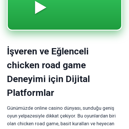
▶️
İşveren ve Eğlenceli
chicken road game
Deneyimi için Dijital
Platformlar
Günümüzde online casino dünyası, sunduğu geniş
oyun yelpazesiyle dikkat çekiyor. Bu oyunlardan biri
olan chicken road game, basit kuralları ve heyecan