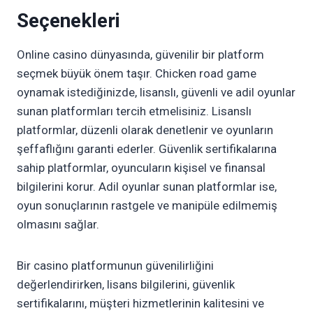
Seçenekleri
Online casino dünyasında, güvenilir bir platform
seçmek büyük önem taşır. Chicken road game
oynamak istediğinizde, lisanslı, güvenli ve adil oyunlar
sunan platformları tercih etmelisiniz. Lisanslı
platformlar, düzenli olarak denetlenir ve oyunların
şeffaflığını garanti ederler. Güvenlik sertifikalarına
sahip platformlar, oyuncuların kişisel ve finansal
bilgilerini korur. Adil oyunlar sunan platformlar ise,
oyun sonuçlarının rastgele ve manipüle edilmemiş
olmasını sağlar.
Bir casino platformunun güvenilirliğini
değerlendirirken, lisans bilgilerini, güvenlik
sertifikalarını, müşteri hizmetlerinin kalitesini ve