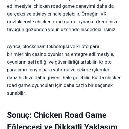
edilmesiyle, chicken road game deneyimi daha da
gerçekçi ve etkileyici hale gelebilir. Örneğin, VR
gözlükleriyle chicken road game oynarken kendinizi
tavuğun gözünden yolun üzerinde hissedebilirsiniz.
Ayrıca, blockchain teknolojisi ve kripto para
birimlerinin casino oyunlarına entegre edilmesiyle,
oyunların şeffaflığı ve güvenilirliği artabilir. Kripto
para birimleriyle para yatırma ve çekme işlemleri,
daha hızlı ve daha güvenli hale gelebilir. Bu da chicken
road game oyuncuları için daha cazip bir seçenek
sunabilir.
Sonuç: Chicken Road Game
Eğlencesi ve Dikkatli Yaklaşım