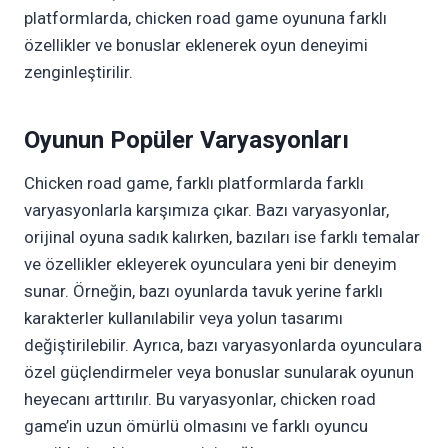
platformlarda, chicken road game oyununa farklı
özellikler ve bonuslar eklenerek oyun deneyimi
zenginleştirilir.
Oyunun Popüler Varyasyonları
Chicken road game, farklı platformlarda farklı
varyasyonlarla karşımıza çıkar. Bazı varyasyonlar,
orijinal oyuna sadık kalırken, bazıları ise farklı temalar
ve özellikler ekleyerek oyunculara yeni bir deneyim
sunar. Örneğin, bazı oyunlarda tavuk yerine farklı
karakterler kullanılabilir veya yolun tasarımı
değiştirilebilir. Ayrıca, bazı varyasyonlarda oyunculara
özel güçlendirmeler veya bonuslar sunularak oyunun
heyecanı arttırılır. Bu varyasyonlar, chicken road
game’in uzun ömürlü olmasını ve farklı oyuncu