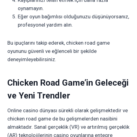
oynamayın.
Eğer oyun bağımlısı olduğunuzu düşünüyorsanız,
profesyonel yardım alın.
Bu ipuçlarını takip ederek, chicken road game
oyununu güvenli ve eğlenceli bir şekilde
deneyimleyebilirsiniz.
Chicken Road Game’in Geleceği
ve Yeni Trendler
Online casino dünyası sürekli olarak gelişmektedir ve
chicken road game de bu gelişmelerden nasibini
almaktadır. Sanal gerçeklik (VR) ve artırılmış gerçeklik
(AR) teknolojilerinin casino oyunlarına entegre