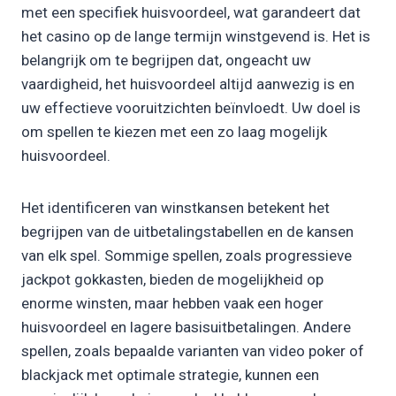
met een specifiek huisvoordeel, wat garandeert dat
het casino op de lange termijn winstgevend is. Het is
belangrijk om te begrijpen dat, ongeacht uw
vaardigheid, het huisvoordeel altijd aanwezig is en
uw effectieve vooruitzichten beïnvloedt. Uw doel is
om spellen te kiezen met een zo laag mogelijk
huisvoordeel.
Het identificeren van winstkansen betekent het
begrijpen van de uitbetalingstabellen en de kansen
van elk spel. Sommige spellen, zoals progressieve
jackpot gokkasten, bieden de mogelijkheid op
enorme winsten, maar hebben vaak een hoger
huisvoordeel en lagere basisuitbetalingen. Andere
spellen, zoals bepaalde varianten van video poker of
blackjack met optimale strategie, kunnen een