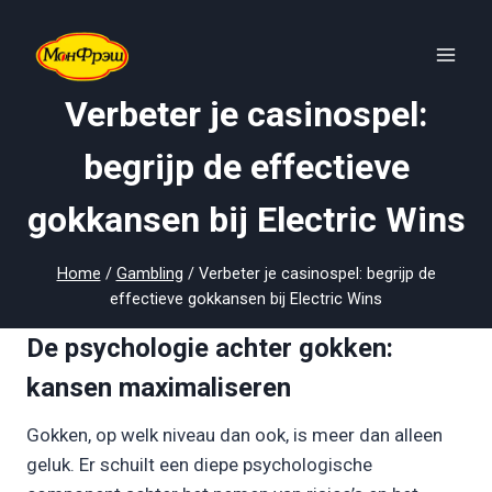
Skip
to
content
Verbeter je casinospel:
begrijp de effectieve
gokkansen bij Electric Wins
Home
/
Gambling
/
Verbeter je casinospel: begrijp de
effectieve gokkansen bij Electric Wins
De psychologie achter gokken:
kansen maximaliseren
Gokken, op welk niveau dan ook, is meer dan alleen
geluk. Er schuilt een diepe psychologische