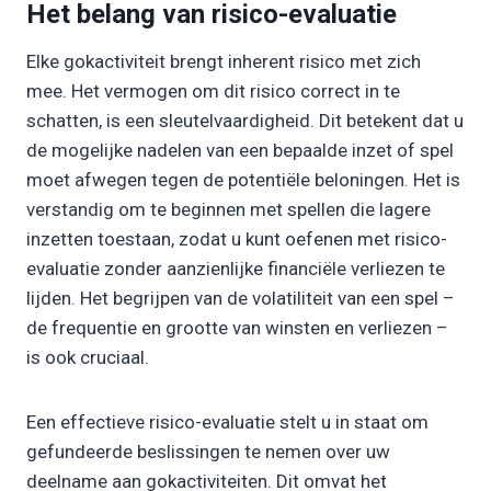
Het belang van risico-evaluatie
Elke gokactiviteit brengt inherent risico met zich
mee. Het vermogen om dit risico correct in te
schatten, is een sleutelvaardigheid. Dit betekent dat u
de mogelijke nadelen van een bepaalde inzet of spel
moet afwegen tegen de potentiële beloningen. Het is
verstandig om te beginnen met spellen die lagere
inzetten toestaan, zodat u kunt oefenen met risico-
evaluatie zonder aanzienlijke financiële verliezen te
lijden. Het begrijpen van de volatiliteit van een spel –
de frequentie en grootte van winsten en verliezen –
is ook cruciaal.
Een effectieve risico-evaluatie stelt u in staat om
gefundeerde beslissingen te nemen over uw
deelname aan gokactiviteiten. Dit omvat het