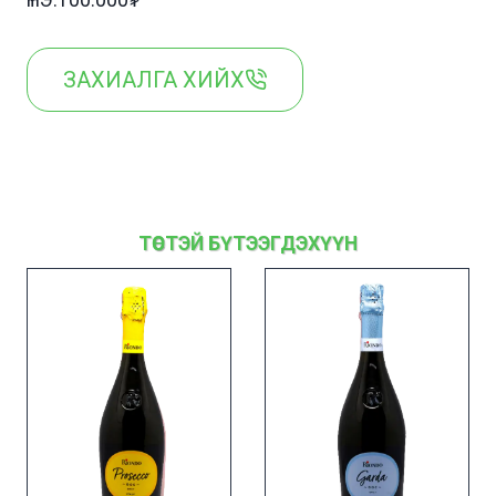
ҮНЭ:100.000₮
ЗАХИАЛГА ХИЙХ
ТӨСТЭЙ БҮТЭЭГДЭХҮҮН