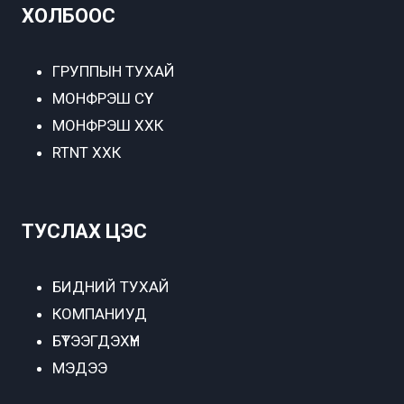
ХОЛБООС
ГРУППЫН ТУХАЙ
МОНФРЭШ СҮҮ
МОНФРЭШ ХХК
RTNT ХХК
ТУСЛАХ ЦЭС
БИДНИЙ ТУХАЙ
КОМПАНИУД
БҮТЭЭГДЭХҮҮН
МЭДЭЭ