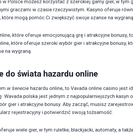
 w Polsce możesz korzystać z szerokiej gamy gier, w tym g
innymi graczami w czasie rzeczywistym. Kasyno oferuje rów
, które mogą pomóc Ci zwiększyć swoje szanse na wygraną
nline, które oferuje emocjonującą grę i atrakcyjne bonusy, 
ine, które oferuje szeroki wybór gier i atrakcyjne bonusy,
e na wygraną.
 do świata hazardu online
em w świecie hazardu online, to Vavada online casino jest 
 Wavada polska jest jednym z najpopularniejszych kasyn on
ór gier i atrakcyjne bonusy. Aby zacząć, musisz zarejestrow
larz rejestracyjny i potwierdzić swoją tożsamość.
ruje wiele gier, w tym ruletke, blackjacki, automaty, a także 