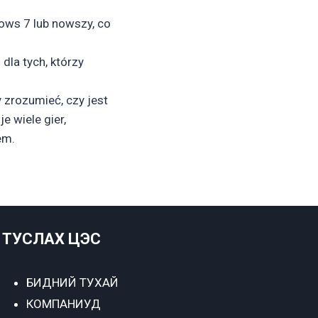
ws 7 lub nowszy, co
dla tych, którzy
 zrozumieć, czy jest
e wiele gier,
em.
ТУСЛАХ ЦЭС
БИДНИЙ ТУХАЙ
КОМПАНИУД