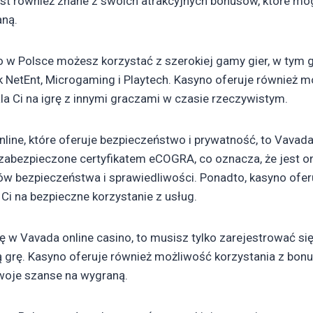
jest również znane z swoich atrakcyjnych bonusów, które m
aną.
o w Polsce możesz korzystać z szerokiej gamy gier, w tym 
k NetEnt, Microgaming i Playtech. Kasyno oferuje również m
la Ci na igrę z innymi graczami w czasie rzeczywistym.
nline, które oferuje bezpieczeństwo i prywatność, to Vavada
zabezpieczone certyfikatem eCOGRA, co oznacza, że jest o
w bezpieczeństwa i sprawiedliwości. Ponadto, kasyno ofe
Ci na bezpieczne korzystanie z usług.
ę w Vavada online casino, to musisz tylko zarejestrować się
 grę. Kasyno oferuje również możliwość korzystania z bon
woje szanse na wygraną.