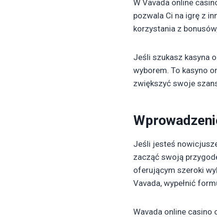
W Vavada online casino
pozwala Ci na igrę z 
korzystania z bonusów
Jeśli szukasz kasyna o
wyborem. To kasyno onl
zwiększyć swoje szans
Wprowadzenie
Jeśli jesteś nowicjusz
zacząć swoją przygodę.
oferującym szeroki wyb
Vavada, wypełnić formu
Wavada online casino ofe