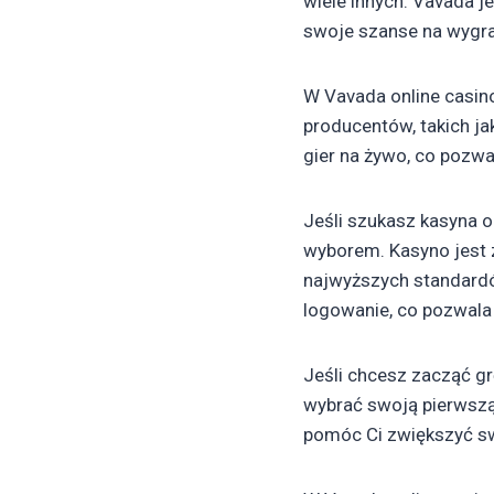
wiele innych. Vavada 
swoje szanse na wygr
W Vavada online casin
producentów, takich ja
gier na żywo, co pozwa
Jeśli szukasz kasyna o
wyborem. Kasyno jest 
najwyższych standardó
logowanie, co pozwala 
Jeśli chcesz zacząć gr
wybrać swoją pierwszą
pomóc Ci zwiększyć s