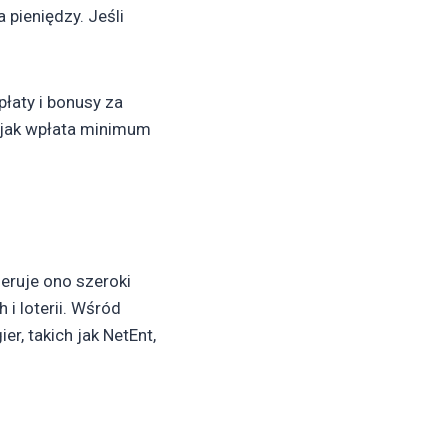
pieniędzy. Jeśli
łaty i bonusy za
e jak wpłata minimum
eruje ono szeroki
 i loterii. Wśród
r, takich jak NetEnt,