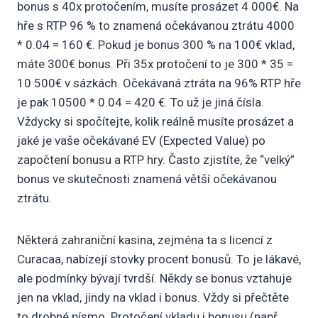
bonus s 40x protočením, musíte prosázet 4 000€. Na
hře s RTP 96 % to znamená očekávanou ztrátu 4000
* 0.04 = 160 €. Pokud je bonus 300 % na 100€ vklad,
máte 300€ bonus. Při 35x protočení to je 300 * 35 =
10 500€ v sázkách. Očekávaná ztráta na 96% RTP hře
je pak 10500 * 0.04 = 420 €. To už je jiná čísla.
Vždycky si spočítejte, kolik reálně musíte prosázet a
jaké je vaše očekávané EV (Expected Value) po
započtení bonusu a RTP hry. Často zjistíte, že “velký”
bonus ve skutečnosti znamená větší očekávanou
ztrátu.
Některá zahraniční kasina, zejména ta s licencí z
Curacaa, nabízejí stovky procent bonusů. To je lákavé,
ale podmínky bývají tvrdší. Někdy se bonus vztahuje
jen na vklad, jindy na vklad i bonus. Vždy si přečtěte
to drobné písmo. Protočení vkladu i bonusu (např.