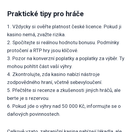
Praktické tipy pro hráče
1. Vždycky si ověřte platnost české licence. Pokud ji
kasino nemá, zvažte rizika.
2. Spočítejte si reálnou hodnotu bonusu. Podmínky
protočení a RTP hry jsou klíčové.
3. Pozor na konverzní poplatky a poplatky za výběr. Ty
mohou pohltit část vaší výhry.
4. Zkontrolujte, zda kasino nabízí nástroje
zodpovědného hraní, včetně sebevyloučení.
5. Přečtěte si recenze a zkušenosti jiných hráčů, ale
berte je s rezervou.
6. Pokud jde o výhry nad 50 000 Kč, informujte se o
daňových povinnostech.
Celkově vzato, zahraniční kasina nabízejí lákadla, ale