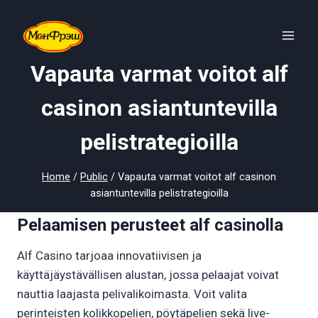
Skip
to
content
Vapauta varmat voitot alf
casinon asiantuntevilla
pelistrategioilla
Home
/
Public
/
Vapauta varmat voitot alf casinon
asiantuntevilla pelistrategioilla
Pelaamisen perusteet alf casinolla
Alf Casino tarjoaa innovatiivisen ja
käyttäjäystävällisen alustan, jossa pelaajat voivat
nauttia laajasta pelivalikoimasta. Voit valita
perinteisten kolikkopelien, pöytäpelien sekä live-