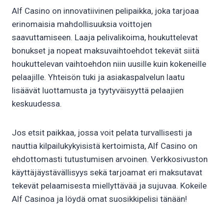
Alf Casino on innovatiivinen pelipaikka, joka tarjoaa
erinomaisia mahdollisuuksia voittojen
saavuttamiseen. Laaja pelivalikoima, houkuttelevat
bonukset ja nopeat maksuvaihtoehdot tekevät siitä
houkuttelevan vaihtoehdon niin uusille kuin kokeneille
pelaajille. Yhteisön tuki ja asiakaspalvelun laatu
lisäävät luottamusta ja tyytyväisyyttä pelaajien
keskuudessa.
Jos etsit paikkaa, jossa voit pelata turvallisesti ja
nauttia kilpailukykyisistä kertoimista, Alf Casino on
ehdottomasti tutustumisen arvoinen. Verkkosivuston
käyttäjäystävällisyys sekä tarjoamat eri maksutavat
tekevät pelaamisesta miellyttävää ja sujuvaa. Kokeile
Alf Casinoa ja löydä omat suosikkipelisi tänään!