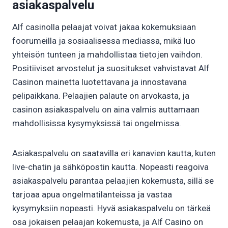
asiakaspalvelu
Alf casinolla pelaajat voivat jakaa kokemuksiaan
foorumeilla ja sosiaalisessa mediassa, mikä luo
yhteisön tunteen ja mahdollistaa tietojen vaihdon.
Positiiviset arvostelut ja suositukset vahvistavat Alf
Casinon mainetta luotettavana ja innostavana
pelipaikkana. Pelaajien palaute on arvokasta, ja
casinon asiakaspalvelu on aina valmis auttamaan
mahdollisissa kysymyksissä tai ongelmissa.
Asiakaspalvelu on saatavilla eri kanavien kautta, kuten
live-chatin ja sähköpostin kautta. Nopeasti reagoiva
asiakaspalvelu parantaa pelaajien kokemusta, sillä se
tarjoaa apua ongelmatilanteissa ja vastaa
kysymyksiin nopeasti. Hyvä asiakaspalvelu on tärkeä
osa jokaisen pelaajan kokemusta, ja Alf Casino on