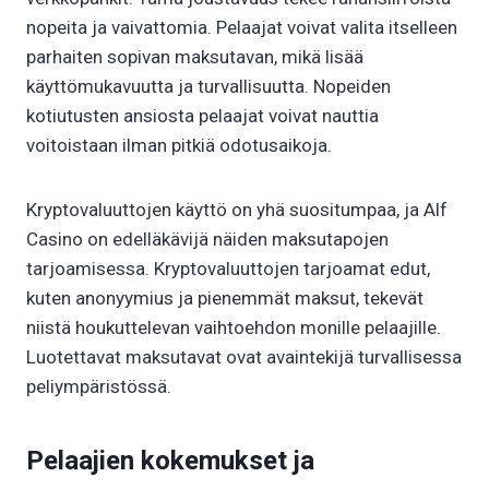
nopeita ja vaivattomia. Pelaajat voivat valita itselleen
parhaiten sopivan maksutavan, mikä lisää
käyttömukavuutta ja turvallisuutta. Nopeiden
kotiutusten ansiosta pelaajat voivat nauttia
voitoistaan ilman pitkiä odotusaikoja.
Kryptovaluuttojen käyttö on yhä suositumpaa, ja Alf
Casino on edelläkävijä näiden maksutapojen
tarjoamisessa. Kryptovaluuttojen tarjoamat edut,
kuten anonyymius ja pienemmät maksut, tekevät
niistä houkuttelevan vaihtoehdon monille pelaajille.
Luotettavat maksutavat ovat avaintekijä turvallisessa
peliympäristössä.
Pelaajien kokemukset ja