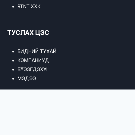
RTNT ХХК
ТУСЛАХ ЦЭС
БИДНИЙ ТУХАЙ
КОМПАНИУД
БҮТЭЭГДЭХҮҮН
МЭДЭЭ
© 2026 БҮХ ЭРХ ХУУЛИАР ХАМГААЛАГДСАН