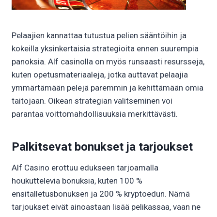
Pelaajien kannattaa tutustua pelien sääntöihin ja
kokeilla yksinkertaisia strategioita ennen suurempia
panoksia. Alf casinolla on myös runsaasti resursseja,
kuten opetusmateriaaleja, jotka auttavat pelaajia
ymmärtämään pelejä paremmin ja kehittämään omia
taitojaan. Oikean strategian valitseminen voi
parantaa voittomahdollisuuksia merkittävästi.
Palkitsevat bonukset ja tarjoukset
Alf Casino erottuu edukseen tarjoamalla
houkuttelevia bonuksia, kuten 100 %
ensitalletusbonuksen ja 200 % kryptoedun. Nämä
tarjoukset eivät ainoastaan lisää pelikassaa, vaan ne