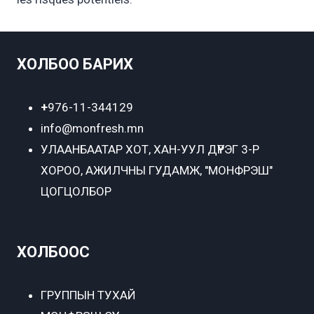
ХОЛБОО БАРИХ
+
976-11-344129
info@monfresh.mn
УЛААНБААТАР ХОТ,
ХАН-УУЛ ДҮҮРЭГ 3-Р
ХОРОО, АЖИЛЧНЫ ГУДАМЖ, "МОНФРЭШ"
ЦОГЦОЛБОР
ХОЛБООС
ГРУППЫН ТУХАЙ