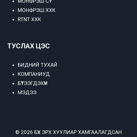
МОНФРЭШ СҮҮ
МОНФРЭШ ХХК
RTNT ХХК
ТУСЛАХ ЦЭС
БИДНИЙ ТУХАЙ
КОМПАНИУД
БҮТЭЭГДЭХҮҮН
МЭДЭЭ
© 2026 БҮХ ЭРХ ХУУЛИАР ХАМГААЛАГДСАН