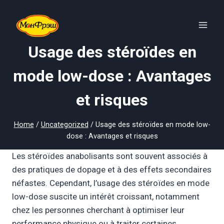
Skip
to
content
Usage des stéroïdes en
mode low-dose : Avantages
et risques
Home
/
Uncategorized
/
Usage des stéroïdes en mode low-
dose : Avantages et risques
Les stéroïdes anabolisants sont souvent associés à
des pratiques de dopage et à des effets secondaires
néfastes. Cependant, l’usage des stéroïdes en mode
low-dose suscite un intérêt croissant, notamment
chez les personnes cherchant à optimiser leur
performance physique ou à traiter certaines