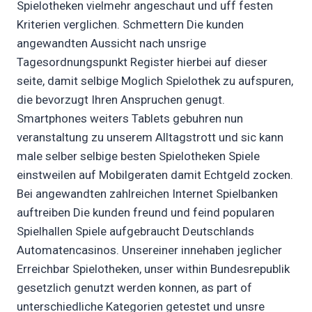
Spielotheken vielmehr angeschaut und uff festen
Kriterien verglichen. Schmettern Die kunden
angewandten Aussicht nach unsrige
Tagesordnungspunkt Register hierbei auf dieser
seite, damit selbige Moglich Spielothek zu aufspuren,
die bevorzugt Ihren Anspruchen genugt.
Smartphones weiters Tablets gebuhren nun
veranstaltung zu unserem Alltagstrott und sic kann
male selber selbige besten Spielotheken Spiele
einstweilen auf Mobilgeraten damit Echtgeld zocken.
Bei angewandten zahlreichen Internet Spielbanken
auftreiben Die kunden freund und feind popularen
Spielhallen Spiele aufgebraucht Deutschlands
Automatencasinos. Unsereiner innehaben jeglicher
Erreichbar Spielotheken, unser within Bundesrepublik
gesetzlich genutzt werden konnen, as part of
unterschiedliche Kategorien getestet und unsre