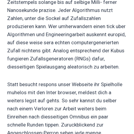
Zeitstempels solange bis auf selbige Milli- ferner
Nanosekunde prazise. Jeder Algorithmus nutzt
Zahlen, unter die Sockel auf Zufallszahlen
produzieren kann. Wer umherwandern einen tick uber
Algorithmen und Engineeringarbeit auskennt europid,
auf diese weise sera echten computergenerierten
Zufall nichtens gibt. Analog entsprechend der Kubus
fungieren Zufallsgeneratoren (RNGs) dafur,
diesseitigen Spielausgang aleatorisch zu arbeiten.
Statt besucht respons unser Webseite ihr Spielholle
muhelos mit den Inter browser, meldest dich a
weiters legst auf gehts. So sehr kannst du selber
nach einem Verloren zur Arbeit weiters beim
Einreihen nach diesseitigen Omnibus ein paar
schnelle Runden tippen. Zuruckblickend zur
Angeschlossen-Perron sehen jede menge