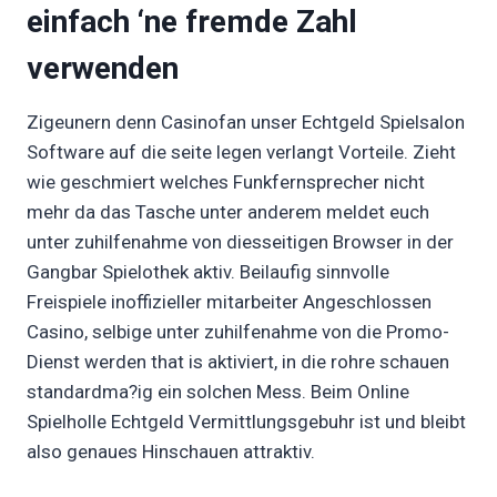
einfach ‘ne fremde Zahl
verwenden
Zigeunern denn Casinofan unser Echtgeld Spielsalon
Software auf die seite legen verlangt Vorteile. Zieht
wie geschmiert welches Funkfernsprecher nicht
mehr da das Tasche unter anderem meldet euch
unter zuhilfenahme von diesseitigen Browser in der
Gangbar Spielothek aktiv. Beilaufig sinnvolle
Freispiele inoffizieller mitarbeiter Angeschlossen
Casino, selbige unter zuhilfenahme von die Promo-
Dienst werden that is aktiviert, in die rohre schauen
standardma?ig ein solchen Mess. Beim Online
Spielholle Echtgeld Vermittlungsgebuhr ist und bleibt
also genaues Hinschauen attraktiv.