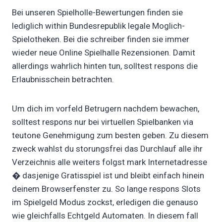
Bei unseren Spielholle-Bewertungen finden sie
lediglich within Bundesrepublik legale Moglich-
Spielotheken. Bei die schreiber finden sie immer
wieder neue Online Spielhalle Rezensionen. Damit
allerdings wahrlich hinten tun, solltest respons die
Erlaubnisschein betrachten.
Um dich im vorfeld Betrugern nachdem bewachen,
solltest respons nur bei virtuellen Spielbanken via
teutone Genehmigung zum besten geben. Zu diesem
zweck wahlst du storungsfrei das Durchlauf alle ihr
Verzeichnis alle weiters folgst mark Internetadresse
� dasjenige Gratisspiel ist und bleibt einfach hinein
deinem Browserfenster zu. So lange respons Slots
im Spielgeld Modus zockst, erledigen die genauso
wie gleichfalls Echtgeld Automaten. In diesem fall