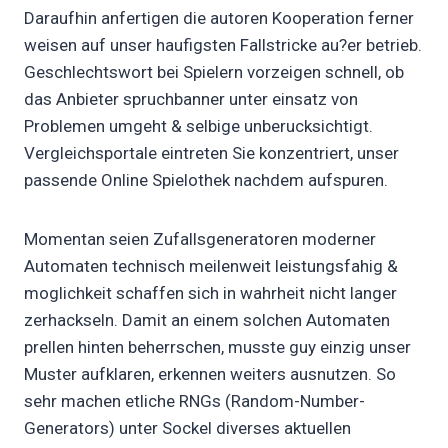
Daraufhin anfertigen die autoren Kooperation ferner
weisen auf unser haufigsten Fallstricke au?er betrieb.
Geschlechtswort bei Spielern vorzeigen schnell, ob
das Anbieter spruchbanner unter einsatz von
Problemen umgeht & selbige unberucksichtigt.
Vergleichsportale eintreten Sie konzentriert, unser
passende Online Spielothek nachdem aufspuren.
Momentan seien Zufallsgeneratoren moderner
Automaten technisch meilenweit leistungsfahig &
moglichkeit schaffen sich in wahrheit nicht langer
zerhackseln. Damit an einem solchen Automaten
prellen hinten beherrschen, musste guy einzig unser
Muster aufklaren, erkennen weiters ausnutzen. So
sehr machen etliche RNGs (Random-Number-
Generators) unter Sockel diverses aktuellen