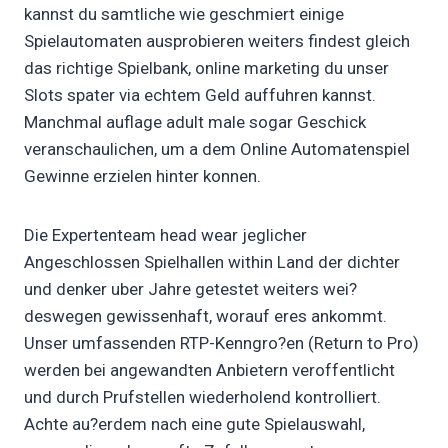
kannst du samtliche wie geschmiert einige
Spielautomaten ausprobieren weiters findest gleich
das richtige Spielbank, online marketing du unser
Slots spater via echtem Geld auffuhren kannst.
Manchmal auflage adult male sogar Geschick
veranschaulichen, um a dem Online Automatenspiel
Gewinne erzielen hinter konnen.
Die Expertenteam head wear jeglicher
Angeschlossen Spielhallen within Land der dichter
und denker uber Jahre getestet weiters wei?
deswegen gewissenhaft, worauf eres ankommt.
Unser umfassenden RTP-Kenngro?en (Return to Pro)
werden bei angewandten Anbietern veroffentlicht
und durch Prufstellen wiederholend kontrolliert.
Achte au?erdem nach eine gute Spielauswahl,