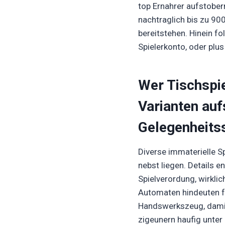
top Ernahrer aufstober
nachtraglich bis zu 9
bereitstehen. Hinein f
Spielerkonto, oder plus
Wer Tischspie
Varianten auf
Gelegenheits
Diverse immaterielle S
nebst liegen. Details 
Spielverordung, wirkli
Automaten hindeuten fa
Handswerkszeug, damit
zigeunern haufig unter