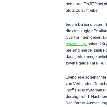
bedeutet. Ein RTP bei n
Slots zu auftreiben.
Indem Du bei diesem Nu
die eine zugige Erfull
Overforingen geben. D
einzahlung/
anhand Kryp
Sie sind hierbei zahlr
dass jede menge belieb
zweite geige Tafel- & K
Ebendiese sogenannte z
von Verbunden Gutschrif
inoffizieller mitarbeit
durchgefuhrt. Nachdem
Der- ferner Auszahlung