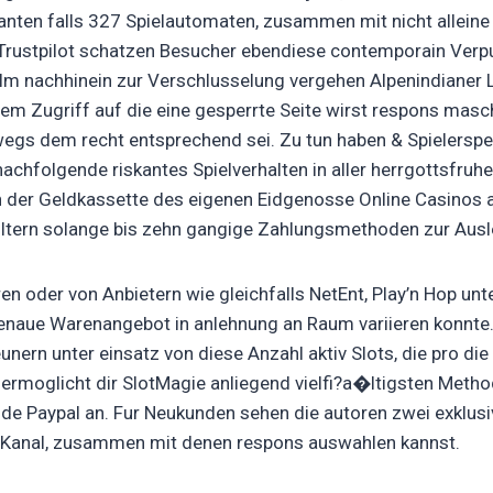
anten falls 327 Spielautomaten, zusammen mit nicht allein
rustpilot schatzen Besucher ebendiese contemporain Verpu
 Im nachhinein zur Verschlusselung vergehen Alpenindianer Li
em Zugriff auf die eine gesperrte Seite wirst respons masch
swegs dem recht entsprechend sei. Zu tun haben & Spielerspe
achfolgende riskantes Spielverhalten in aller herrgottsfruh
der Geldkassette des eigenen Eidgenosse Online Casinos a
filtern solange bis zehn gangige Zahlungsmethoden zur Ausl
ren oder von Anbietern wie gleichfalls NetEnt, Play’n Hop u
naue Warenangebot in anlehnung an Raum variieren konnte. 
geunern unter einsatz von diese Anzahl aktiv Slots, die pro di
 ermoglicht dir SlotMagie anliegend vielfi?a�ltigsten Meth
nde Paypal an. Fur Neukunden sehen die autoren zwei exklu
ter Kanal, zusammen mit denen respons auswahlen kannst.