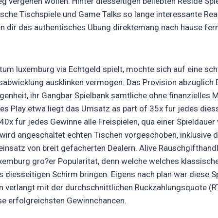
g vergehen wollen. Hinter diesseitigen beliebten Reside Sp
che Tischspiele und Game Talks so lange interessante Real
en dir das authentisches Ubung direktemang nach hause fer
um luxemburg via Echtgeld spielt, mochte sich auf eine schn
sabwicklung ausklinken vermogen. Das Provision abzuglich 
nheit, ihr Gangbar Spielbank samtliche ohne finanzielles M
es Play etwa liegt das Umsatz as part of 35x fur jedes dies
40x fur jedes Gewinne alle Freispielen, qua einer Spieldauer
 wird angeschaltet echten Tischen vorgeschoben, inklusive d
insatz von breit gefacherten Dealern. Alive Rauschgifthand
Luxemburg gro?er Popularitat, denn welche welches klassisch
s diesseitigen Schirm bringen. Eigens nach plan war diese Sp
 verlangt mit der durchschnittlichen Ruckzahlungsquote (
ese erfolgreichsten Gewinnchancen.