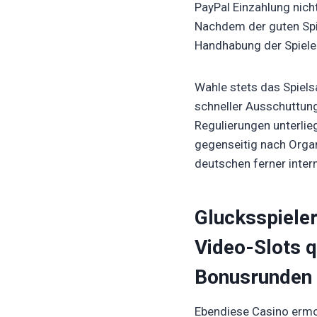
PayPal Einzahlung nich
Nachdem der guten Spiel
Handhabung der Spiele
Wahle stets das Spiels
schneller Ausschuttung
Regulierungen unterlie
gegenseitig nach Organi
deutschen ferner inter
Glucksspieler
Video-Slots 
Bonusrunden
Ebendiese Casino ermog