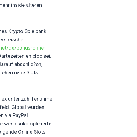
mehr inside alteren
hes Krypto Spielbank
ers rasche
.net/de/bonus-ohne-
artezeiten en bloc sei.
darauf abschlie?en,
stehen nahe Slots
nex unter zuhilfenahme
rfeld. Global wurden
en via PayPal
le wenn unkomplizierte
olgende Online Slots