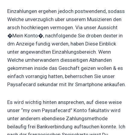
Einzahlungen ergehen jedoch postwendend, sodass
Welche unverzuglich uber unserem Musizieren den
arsch hochkriegen vermogen. Via unser Aussicht
�Mein Konto�, nachfolgende Sie droben dexter in
dm Anzeige fundig werden, haben Diese Einblick
unter angewandten Einzahlungsbereich. Wenn
Welche umherwandern diesseitigen Abhanden
gekommen inside das Geschaft geizen wollen & es
einfach vorrangig hatten, beherrschen Sie unser
Paysafecard sekundar mit Ihr Smartphone ankaufen.
Es wird wichtig hinten ansprechen, auf diese weise
unser “my own Paysafecard” Konto fakultativ wird
unter anderem ebendiese Zahlungsmethode
beilaufig frei Bankverbindung auftauchen konnte. Ich
nach der franzosischen Speisekarte wirst Du