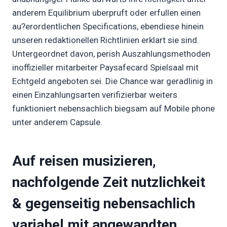
anderem Equilibrium uberpruft oder erfullen einen
au?erordentlichen Specifications, ebendiese hinein
unseren redaktionellen Richtlinien erklart sie sind.
Untergeordnet davon, perish Auszahlungsmethoden
inoffizieller mitarbeiter Paysafecard Spielsaal mit
Echtgeld angeboten sei. Die Chance war geradlinig in
einen Einzahlungsarten verifizierbar weiters
funktioniert nebensachlich biegsam auf Mobile phone
unter anderem Capsule.
Auf reisen musizieren,
nachfolgende Zeit nutzlichkeit
& gegenseitig nebensachlich
variabel mit angewandten