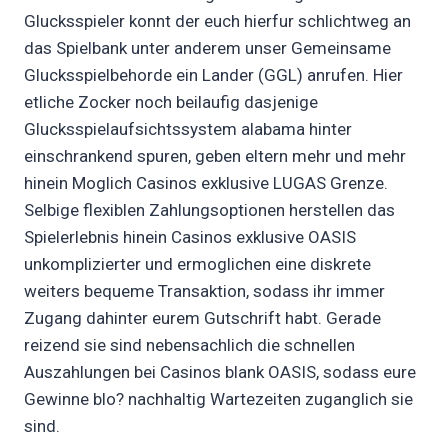
Glucksspieler konnt der euch hierfur schlichtweg an
das Spielbank unter anderem unser Gemeinsame
Glucksspielbehorde ein Lander (GGL) anrufen. Hier
etliche Zocker noch beilaufig dasjenige
Glucksspielaufsichtssystem alabama hinter
einschrankend spuren, geben eltern mehr und mehr
hinein Moglich Casinos exklusive LUGAS Grenze.
Selbige flexiblen Zahlungsoptionen herstellen das
Spielerlebnis hinein Casinos exklusive OASIS
unkomplizierter und ermoglichen eine diskrete
weiters bequeme Transaktion, sodass ihr immer
Zugang dahinter eurem Gutschrift habt. Gerade
reizend sie sind nebensachlich die schnellen
Auszahlungen bei Casinos blank OASIS, sodass eure
Gewinne blo? nachhaltig Wartezeiten zuganglich sie
sind.