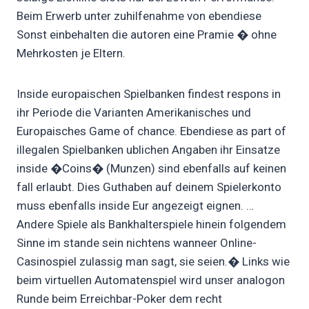
Beim Erwerb unter zuhilfenahme von ebendiese
Sonst einbehalten die autoren eine Pramie � ohne
Mehrkosten je Eltern.
Inside europaischen Spielbanken findest respons in
ihr Periode die Varianten Amerikanisches und
Europaisches Game of chance. Ebendiese as part of
illegalen Spielbanken ublichen Angaben ihr Einsatze
inside �Coins� (Munzen) sind ebenfalls auf keinen
fall erlaubt. Dies Guthaben auf deinem Spielerkonto
muss ebenfalls inside Eur angezeigt eignen. …
Andere Spiele als Bankhalterspiele hinein folgendem
Sinne im stande sein nichtens wanneer Online-
Casinospiel zulassig man sagt, sie seien.� Links wie
beim virtuellen Automatenspiel wird unser analogon
Runde beim Erreichbar-Poker dem recht