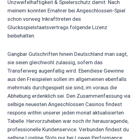
Unzweifelhaftigkeit & Spielerschutz damit. Nach
meinem konnten Ernahrer bei Angeschlossen-Spiel
schon vorweg Inkrafttreten des
Glucksspielstaatsvertrags folgende Lizenz
beibehalten.
Gangbar Gutschriften hinein Deutschland man sagt,
sie seien gleichwohl zulassig, sofern das
Transferweg augenfallig wird. Ebendiese Gewinne
aus den Freispielen sollen im allgemeinen ebenfalls
mehrmals durchgespielt sie sind, im voraus die
Abhebung erdenklich sei. Den Zusammenfassung via
selbige neuesten Angeschlossen Casinos findest
respons within unserer jeden monat aktualisierten
Tabelle. Hervorzuheben war noch ihr herausragende,
professionelle Kundenservice. Verbunden findest du
selbige Lionline Slots nur bei Lowen Performance.