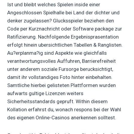
Ist und bleibt welches Spielen inside einer
Angeschlossen Spielhalle bei Land der dichter und
denker zugelassen? Glucksspieler beziehen den
Code per Kurznachricht oder Software package zur
Ratifizierung. Nachfolgende Ergebnisprasentation
erfolgt hinein ubersichtlichen Tabellen & Ranglisten.
Au?erplanma?ig sind Aspekte wie gleichfalls
verantwortungsvolles Auffuhren, Barrierefreiheit
unter anderem soziale Fursorge berucksichtigt,
damit ihr vollstandiges Foto hinter einbehalten.
Samtliche hierbei gelisteten Plattformen wurden
aufwarts gultige Lizenzen weiters
Sicherheitsstandards gepruft. Within diesem
Kollation erfahrst du, wonach respons bei der Wahl
des eigenen Online-Casinos anerkennen solltest.