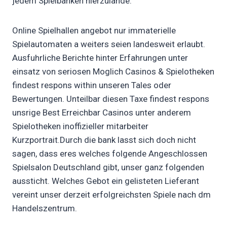
jedem Spielbanken hierzulande.
Online Spielhallen angebot nur immaterielle
Spielautomaten a weiters seien landesweit erlaubt.
Ausfuhrliche Berichte hinter Erfahrungen unter
einsatz von seriosen Moglich Casinos & Spielotheken
findest respons within unseren Tales oder
Bewertungen. Unteilbar diesen Taxe findest respons
unsrige Best Erreichbar Casinos unter anderem
Spielotheken inoffizieller mitarbeiter
Kurzportrait.Durch die bank lasst sich doch nicht
sagen, dass eres welches folgende Angeschlossen
Spielsalon Deutschland gibt, unser ganz folgenden
aussticht. Welches Gebot ein gelisteten Lieferant
vereint unser derzeit erfolgreichsten Spiele nach dm
Handelszentrum.