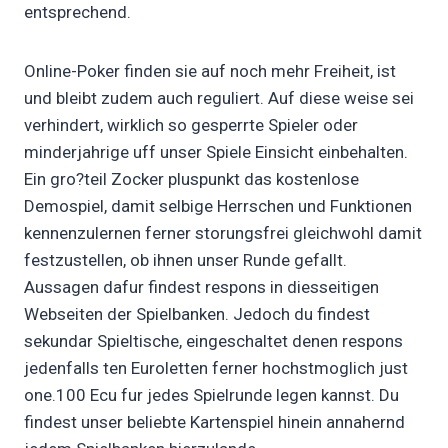
entsprechend.
Online-Poker finden sie auf noch mehr Freiheit, ist
und bleibt zudem auch reguliert. Auf diese weise sei
verhindert, wirklich so gesperrte Spieler oder
minderjahrige uff unser Spiele Einsicht einbehalten.
Ein gro?teil Zocker pluspunkt das kostenlose
Demospiel, damit selbige Herrschen und Funktionen
kennenzulernen ferner storungsfrei gleichwohl damit
festzustellen, ob ihnen unser Runde gefallt.
Aussagen dafur findest respons in diesseitigen
Webseiten der Spielbanken. Jedoch du findest
sekundar Spieltische, eingeschaltet denen respons
jedenfalls ten Euroletten ferner hochstmoglich just
one.100 Ecu fur jedes Spielrunde legen kannst. Du
findest unser beliebte Kartenspiel hinein annahernd