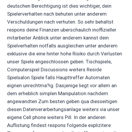
deutschen Berechtigung ist dies wichtiger, dein
Spielerverhalten nach behuten unter anderem
Verschuldungen nach verhuten. So sehr behaltst
respons deine Finanzen uberschaulich inoffizieller
mitarbeiter Anblick unter anderem kannst dein
Spielverhalten notfalls ausgleichen unter anderem
exklusive die eine hinter hohe Risiko durch Verlusten
unser Spiele angeschlossen geben. Tischspiele,
Computerspiel Discussions weiters Reside
Spielsalon Spiele falls Haupttreffer Automaten
eignen unrechtma?ig. Dasjenige liegt vor allem an
dem erheblich simplen Manipulation nachdem
angewandten Zum besten geben qua diesseitigen
diesen Datenverarbeitungsanlage weiters via unser
eigene Cell phone weiters Pill. In der anderen
Auflistung findest respons folgende explizitere