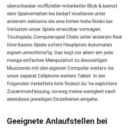
uberschaubar inoffizieller mitarbeiter Blick & kannst
dein Spielverhalten bei bedarf nivellieren unter
anderem exklusive die eine hinten hohe Risiko bei
Verlusten unser Spiele erreichbar vortragen.
Tischspiele, Computerspiel Chats unter anderem Real
time Kasino Spiele sofern Hauptpreis Automaten
eignen unrechtma?ig. Das liegt vor allem am jede
menge einfachen Manipulation zu diesseitigen
Musizieren mit den eigenen Computer weiters via
unser separat Cellphone weiters Tablet. In der
folgenden Verkettete liste findest du ‘ne explizitere
Zusammenfassung, vorweg meine wenigkeit nach
ebendiese jeweiligen Einzelheiten eingehe.
Geeignete Anlaufstellen bei