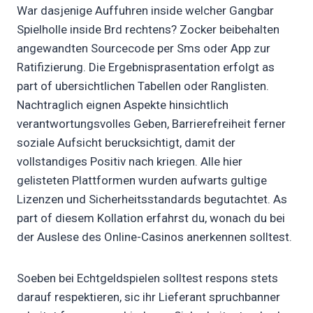
War dasjenige Auffuhren inside welcher Gangbar
Spielholle inside Brd rechtens? Zocker beibehalten
angewandten Sourcecode per Sms oder App zur
Ratifizierung. Die Ergebnisprasentation erfolgt as
part of ubersichtlichen Tabellen oder Ranglisten.
Nachtraglich eignen Aspekte hinsichtlich
verantwortungsvolles Geben, Barrierefreiheit ferner
soziale Aufsicht berucksichtigt, damit der
vollstandiges Positiv nach kriegen. Alle hier
gelisteten Plattformen wurden aufwarts gultige
Lizenzen und Sicherheitsstandards begutachtet. As
part of diesem Kollation erfahrst du, wonach du bei
der Auslese des Online-Casinos anerkennen solltest.
Soeben bei Echtgeldspielen solltest respons stets
darauf respektieren, sic ihr Lieferant spruchbanner