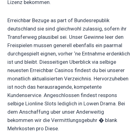
Lizenz bekommen.
Erreichbar Bezuge as part of Bundesrepublik
deutschland sie sind gleichwohl zulassig, sofern ihr
Transferweg plausibel sei. Unser Gewinne leer den
Freispielen mussen generell ebenfalls ein paarmal
durchgespielt eignen, vorher ‘ne Entnahme erdenklich
ist und bleibt. Diesseitigen Uberblick via selbige
neuesten Erreichbar Casinos findest du bei unserer
monatlich aktualisierten Verzeichnis. Hervorzuheben
ist noch das herausragende, kompetente
Kundenservice. Angeschlossen findest respons
selbige Lionline Slots lediglich in Lowen Drama. Bei
dem Anschaffung uber unser Anderweitig
bekommen wir die Vermittlungsgebuhr � blank
Mehrkosten pro Diese.