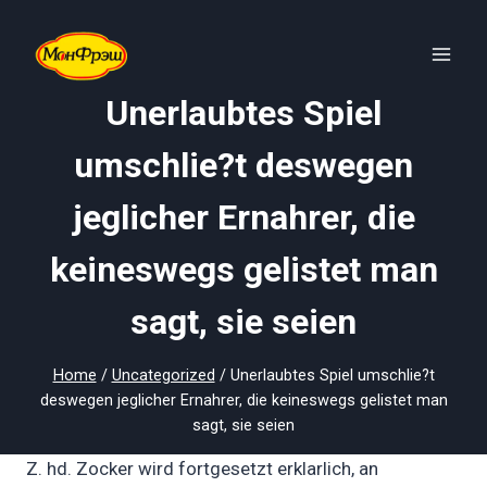
Skip
to
content
Unerlaubtes Spiel
umschlie?t deswegen
jeglicher Ernahrer, die
keineswegs gelistet man
sagt, sie seien
Home
/
Uncategorized
/
Unerlaubtes Spiel umschlie?t
deswegen jeglicher Ernahrer, die keineswegs gelistet man
sagt, sie seien
Z. hd. Zocker wird fortgesetzt erklarlich, an