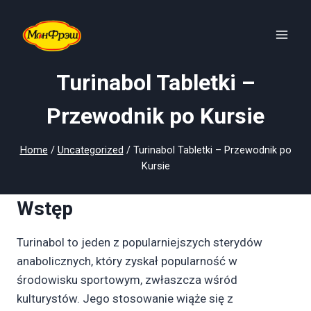
Skip
to
content
Turinabol Tabletki –
Przewodnik po Kursie
Home
/
Uncategorized
/
Turinabol Tabletki – Przewodnik po
Kursie
Wstęp
Turinabol to jeden z popularniejszych sterydów
anabolicznych, który zyskał popularność w
środowisku sportowym, zwłaszcza wśród
kulturystów. Jego stosowanie wiąże się z