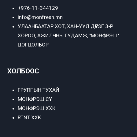
+
976-11-344129
info@monfresh.mn
УЛААНБААТАР ХОТ,
ХАН-УУЛ ДҮҮРЭГ 3-Р
ХОРОО, АЖИЛЧНЫ ГУДАМЖ, "МОНФРЭШ"
ЦОГЦОЛБОР
ХОЛБООС
ГРУППЫН ТУХАЙ
МОНФРЭШ СҮҮ
МОНФРЭШ ХХК
RTNT ХХК