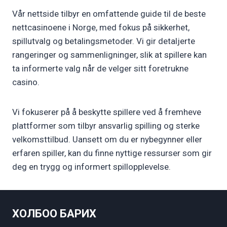
Vår nettside tilbyr en omfattende guide til de beste
nettcasinoene i Norge, med fokus på sikkerhet,
spillutvalg og betalingsmetoder. Vi gir detaljerte
rangeringer og sammenligninger, slik at spillere kan
ta informerte valg når de velger sitt foretrukne
casino.
Vi fokuserer på å beskytte spillere ved å fremheve
plattformer som tilbyr ansvarlig spilling og sterke
velkomsttilbud. Uansett om du er nybegynner eller
erfaren spiller, kan du finne nyttige ressurser som gir
deg en trygg og informert spillopplevelse.
ХОЛБОО БАРИХ