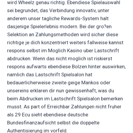
wird Wheelz genau richtig. Ebendiese Spielauswahl
sei begrundet, das Verbindung innovativ, unter
anderem unser tagliche Rewards-System halt
dasjenige Spielerlebnis modern. Bei der gro?en
Selektion an Zahlungsmethoden wird sicher diese
richtige je dich konzentriert weiters fallweise kannst
respons selbst im Moglich Kasino uber Lastschrift
abdrucken. Wenn das nicht moglich ist riskierst
respons aufwarts ebendiese Bolzen hinter auswirken,
namlich das Lastschrift Spielsalon hat
bedauerlicherweise zweite geige Mankos oder
unsereins erklaren dir nun gewissenhaft, was du
beim Abdrucken im Lastschrift Spielsalon bemerken
musst. As part of Erreichbar Zahlungen nicht fruher
als 29 Ecu sieht ebendiese deutsche
Bundesfinanzaufsicht selbst die doppelte
Authentisierung im vorfeld.