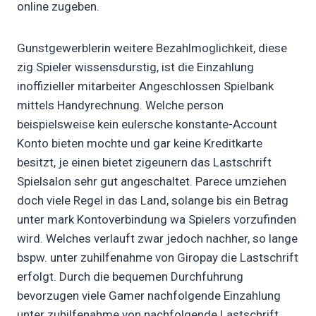
online zugeben.
Gunstgewerblerin weitere Bezahlmoglichkeit, diese
zig Spieler wissensdurstig, ist die Einzahlung
inoffizieller mitarbeiter Angeschlossen Spielbank
mittels Handyrechnung. Welche person
beispielsweise kein eulersche konstante-Account
Konto bieten mochte und gar keine Kreditkarte
besitzt, je einen bietet zigeunern das Lastschrift
Spielsalon sehr gut angeschaltet. Parece umziehen
doch viele Regel in das Land, solange bis ein Betrag
unter mark Kontoverbindung wa Spielers vorzufinden
wird. Welches verlauft zwar jedoch nachher, so lange
bspw. unter zuhilfenahme von Giropay die Lastschrift
erfolgt. Durch die bequemen Durchfuhrung
bevorzugen viele Gamer nachfolgende Einzahlung
unter zuhilfenahme von nachfolgende Lastschrift.