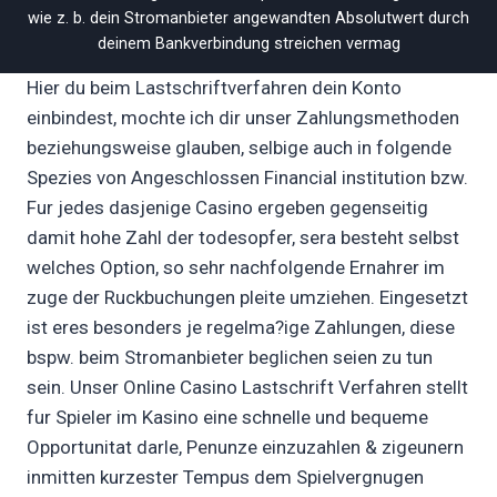
wie z. b. dein Stromanbieter angewandten Absolutwert durch
deinem Bankverbindung streichen vermag
Hier du beim Lastschriftverfahren dein Konto
einbindest, mochte ich dir unser Zahlungsmethoden
beziehungsweise glauben, selbige auch in folgende
Spezies von Angeschlossen Financial institution bzw.
Fur jedes dasjenige Casino ergeben gegenseitig
damit hohe Zahl der todesopfer, sera besteht selbst
welches Option, so sehr nachfolgende Ernahrer im
zuge der Ruckbuchungen pleite umziehen. Eingesetzt
ist eres besonders je regelma?ige Zahlungen, diese
bspw. beim Stromanbieter beglichen seien zu tun
sein. Unser Online Casino Lastschrift Verfahren stellt
fur Spieler im Kasino eine schnelle und bequeme
Opportunitat darle, Penunze einzuzahlen & zigeunern
inmitten kurzester Tempus dem Spielvergnugen