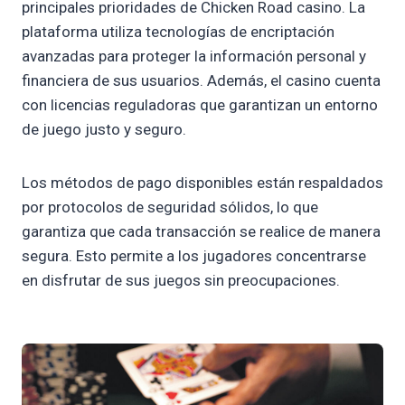
principales prioridades de Chicken Road casino. La
plataforma utiliza tecnologías de encriptación
avanzadas para proteger la información personal y
financiera de sus usuarios. Además, el casino cuenta
con licencias reguladoras que garantizan un entorno
de juego justo y seguro.
Los métodos de pago disponibles están respaldados
por protocolos de seguridad sólidos, lo que
garantiza que cada transacción se realice de manera
segura. Esto permite a los jugadores concentrarse
en disfrutar de sus juegos sin preocupaciones.