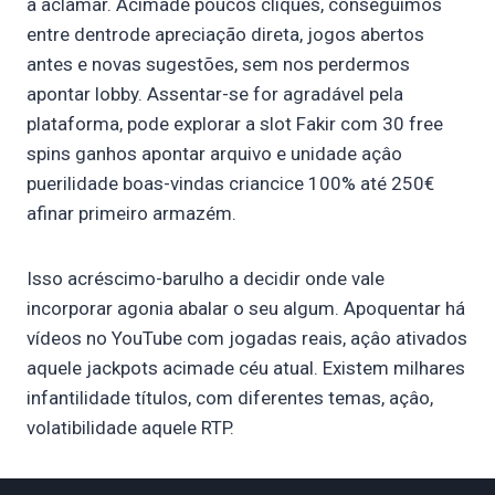
a aclamar. Acimade poucos cliques, conseguimos
entre dentrode apreciação direta, jogos abertos
antes e novas sugestões, sem nos perdermos
apontar lobby. Assentar-se for agradável pela
plataforma, pode explorar a slot Fakir com 30 free
spins ganhos apontar arquivo e unidade açâo
puerilidade boas-vindas criancice 100% até 250€
afinar primeiro armazém.
Isso acréscimo-barulho a decidir onde vale
incorporar agonia abalar o seu algum. Apoquentar há
vídeos no YouTube com jogadas reais, açâo ativados
aquele jackpots acimade céu atual. Existem milhares
infantilidade títulos, com diferentes temas, açâo,
volatibilidade aquele RTP.