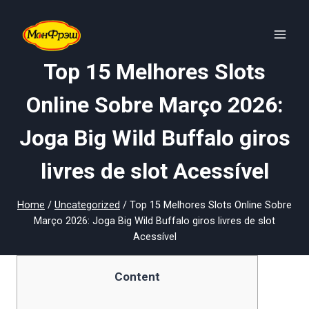
Skip
to
content
Top 15 Melhores Slots
Online Sobre Março 2026:
Joga Big Wild Buffalo giros
livres de slot Acessível
Home
/
Uncategorized
/
Top 15 Melhores Slots Online Sobre
Março 2026: Joga Big Wild Buffalo giros livres de slot
Acessível
Content