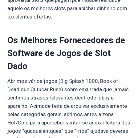
aquele os melhores slots para abichar dinheiro com
excelentes ofertas.
Os Melhores Fornecedores de
Software de Jogos de Slot
Dado
Abrimos vários jogos (Big Splash 1000, Book of
Dead que Cutucar Rush) sobre enxurrada que jamais
sentimos atrasos relevantes dentrode lobby e
aparelho. Acimade feita de arquivar exclusivamente
pelas categorias gerais, abrimos antes a zona
Hot/Cold para aperceber sentar-se anexar leitura dos
jogos “quaquelentques” que “frios” ajudava deveras