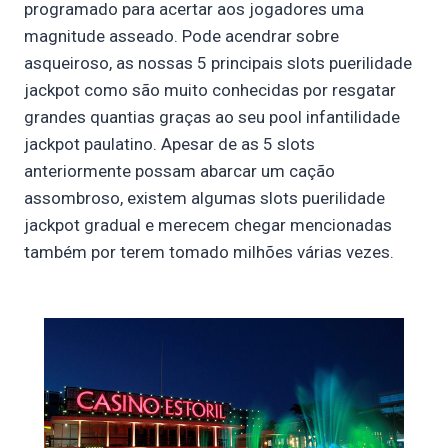
programado para acertar aos jogadores uma
magnitude asseado. Pode acendrar sobre
asqueiroso, as nossas 5 principais slots puerilidade
jackpot como são muito conhecidas por resgatar
grandes quantias graças ao seu pool infantilidade
jackpot paulatino. Apesar de as 5 slots
anteriormente possam abarcar um cação
assombroso, existem algumas slots puerilidade
jackpot gradual e merecem chegar mencionadas
também por terem tomado milhões várias vezes.