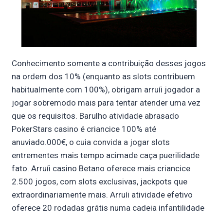
Conhecimento somente a contribuição desses jogos
na ordem dos 10% (enquanto as slots contribuem
habitualmente com 100%), obrigam arruíi jogador a
jogar sobremodo mais para tentar atender uma vez
que os requisitos. Barulho atividade abrasado
PokerStars casino é criancice 100% até
anuviado.000€, o cuia convida a jogar slots
entrementes mais tempo acimade caça puerilidade
fato. Arruíi casino Betano oferece mais criancice
2.500 jogos, com slots exclusivas, jackpots que
extraordinariamente mais. Arruíi atividade efetivo
oferece 20 rodadas grátis numa cadeia infantilidade