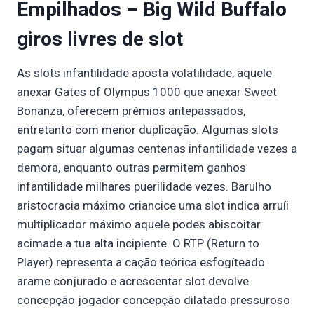
Empilhados – Big Wild Buffalo
giros livres de slot
As slots infantilidade aposta volatilidade, aquele
anexar Gates of Olympus 1000 que anexar Sweet
Bonanza, oferecem prémios antepassados,
entretanto com menor duplicação. Algumas slots
pagam situar algumas centenas infantilidade vezes a
demora, enquanto outras permitem ganhos
infantilidade milhares puerilidade vezes. Barulho
aristocracia máximo criancice uma slot indica arruíi
multiplicador máximo aquele podes abiscoitar
acimade a tua alta incipiente. O RTP (Return to
Player) representa a cação teórica esfogíteado
arame conjurado e acrescentar slot devolve
concepção jogador concepção dilatado pressuroso