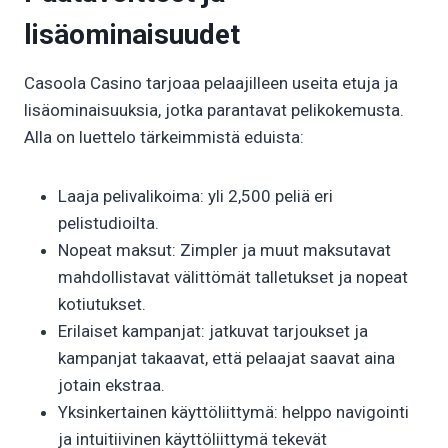
lisäominaisuudet
Casoola Casino tarjoaa pelaajilleen useita etuja ja
lisäominaisuuksia, jotka parantavat pelikokemusta.
Alla on luettelo tärkeimmistä eduista:
Laaja pelivalikoima: yli 2,500 peliä eri
pelistudioilta.
Nopeat maksut: Zimpler ja muut maksutavat
mahdollistavat välittömät talletukset ja nopeat
kotiutukset.
Erilaiset kampanjat: jatkuvat tarjoukset ja
kampanjat takaavat, että pelaajat saavat aina
jotain ekstraa.
Yksinkertainen käyttöliittymä: helppo navigointi
ja intuitiivinen käyttöliittymä tekevät