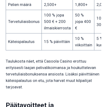
Pelien määrä
2,500+
1,800+
2,000
100 % jopa
50 %
100 %
Tervetuliaisbonus
500 € + 200
jopa 400
300 €
ilmaiskierrosta
€
10 %
5 %
Käteispalautus
15 % päivittäin
viikoittain
kuuka
Taulukosta näet, että Casoola Casino erottuu
erityisesti laajan pelivalikoimansa ja houkuttelevan
tervetuliaisbonuksensa ansiosta. Lisäksi päivittäinen
käteispalautus on etu, jota harvat muut kilpailijat
tarjoavat.
Päätavoitteet ja