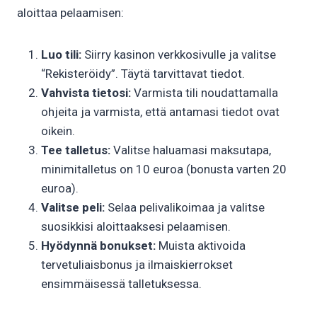
aloittaa pelaamisen:
Luo tili:
Siirry kasinon verkkosivulle ja valitse
“Rekisteröidy”. Täytä tarvittavat tiedot.
Vahvista tietosi:
Varmista tili noudattamalla
ohjeita ja varmista, että antamasi tiedot ovat
oikein.
Tee talletus:
Valitse haluamasi maksutapa,
minimitalletus on 10 euroa (bonusta varten 20
euroa).
Valitse peli:
Selaa pelivalikoimaa ja valitse
suosikkisi aloittaaksesi pelaamisen.
Hyödynnä bonukset:
Muista aktivoida
tervetuliaisbonus ja ilmaiskierrokset
ensimmäisessä talletuksessa.