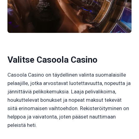
Valitse Casoola Casino
Casoola Casino on täydellinen valinta suomalaisille
pelaajille, jotka arvostavat luotettavuutta, nopeutta ja
jännittäviä pelikokemuksia. Laaja pelivalikoima,
houkuttelevat bonukset ja nopeat maksut tekevät
siitä erinomaisen vaihtoehdon. Rekisteröityminen on
helppoa ja vaivatonta, joten pääset nauttimaan
peleistä heti.