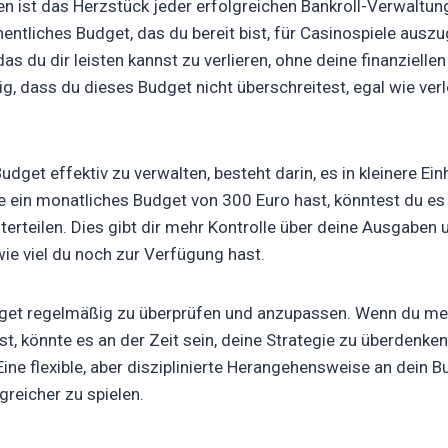
n ist das Herzstück jeder erfolgreichen Bankroll-Verwaltung.
ntliches Budget, das du bereit bist, für Casinospiele ausz
as du dir leisten kannst zu verlieren, ohne deine finanzielle
ig, dass du dieses Budget nicht überschreitest, egal wie ve
udget effektiv zu verwalten, besteht darin, es in kleinere Ein
 ein monatliches Budget von 300 Euro hast, könntest du es
erteilen. Dies gibt dir mehr Kontrolle über deine Ausgaben un
wie viel du noch zur Verfügung hast.
dget regelmäßig zu überprüfen und anzupassen. Wenn du mer
st, könnte es an der Zeit sein, deine Strategie zu überdenken
ine flexible, aber disziplinierte Herangehensweise an dein B
lgreicher zu spielen.