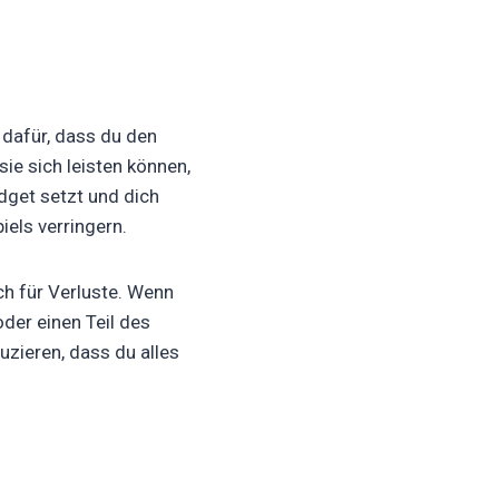
 dafür, dass du den
sie sich leisten können,
dget setzt und dich
iels verringern.
ch für Verluste. Wenn
oder einen Teil des
uzieren, dass du alles