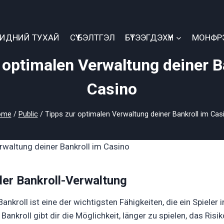
БИДНИЙ ТУХАЙ
СҮҮ БЭЛТГЭЛ
БҮТЭЭГДЭХҮҮН
МОНФР
 optimalen Verwaltung deiner B
Casino
ome
/
Public
/
Tipps zur optimalen Verwaltung deiner Bankroll im Cas
rwaltung deiner Bankroll im Casino
der Bankroll-Verwaltung
ankroll ist eine der wichtigsten Fähigkeiten, die ein Spieler
 Bankroll gibt dir die Möglichkeit, länger zu spielen, das Risi