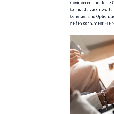
minimieren und deine G
kannst du verantwortu
könnten. Eine Option, u
helfen kann, mehr Freir