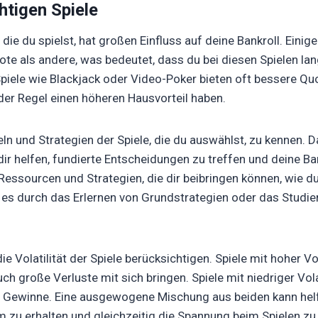
htigen Spiele
 die du spielst, hat großen Einfluss auf deine Bankroll. Einig
e als andere, was bedeutet, dass du bei diesen Spielen lan
iele wie Blackjack oder Video-Poker bieten oft bessere Qu
 der Regel einen höheren Hausvorteil haben.
egeln und Strategien der Spiele, die du auswählst, zu kennen.
ir helfen, fundierte Entscheidungen zu treffen und deine Ba
 Ressourcen und Strategien, die dir beibringen können, wie 
 es durch das Erlernen von Grundstrategien oder das Studie
e Volatilität der Spiele berücksichtigen. Spiele mit hoher Vo
ch große Verluste mit sich bringen. Spiele mit niedriger Vola
re Gewinne. Eine ausgewogene Mischung aus beiden kann helf
m zu erhalten und gleichzeitig die Spannung beim Spielen z