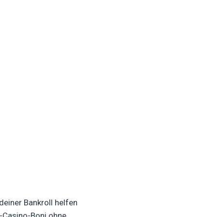
deiner Bankroll helfen
e-Casino-Boni ohne