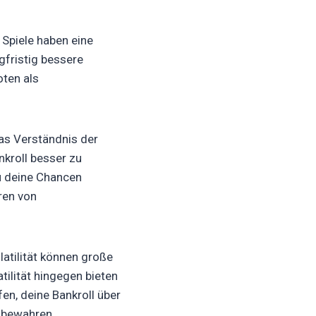
e Spiele haben eine
gfristig bessere
oten als
 Das Verständnis der
nkroll besser zu
du deine Chancen
ren von
latilität können große
tilität hingegen bieten
en, deine Bankroll über
u bewahren.