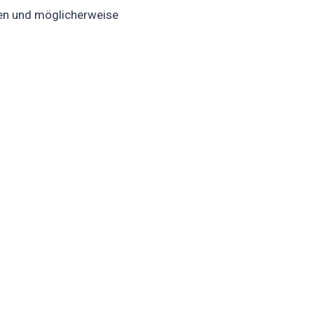
ben und möglicherweise