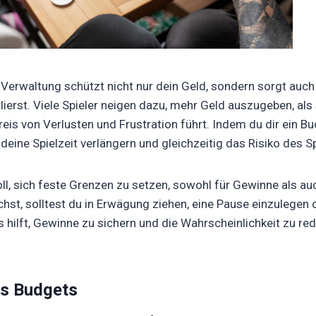
l-Verwaltung schützt nicht nur dein Geld, sondern sorgt auch
lierst. Viele Spieler neigen dazu, mehr Geld auszugeben, als 
eis von Verlusten und Frustration führt. Indem du dir ein Bu
 deine Spielzeit verlängern und gleichzeitig das Risiko des Sp
oll, sich feste Grenzen zu setzen, sowohl für Gewinne als au
chst, solltest du in Erwägung ziehen, eine Pause einzulegen 
hilft, Gewinne zu sichern und die Wahrscheinlichkeit zu red
es Budgets