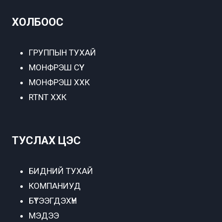
ХОЛБООС
ГРУППЫН ТУХАЙ
МОНФРЭШ СҮҮ
МОНФРЭШ ХХК
RTNT ХХК
ТУСЛАХ ЦЭС
БИДНИЙ ТУХАЙ
КОМПАНИУД
БҮТЭЭГДЭХҮҮН
МЭДЭЭ