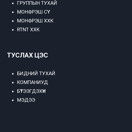
ГРУППЫН ТУХАЙ
МОНФРЭШ СҮҮ
МОНФРЭШ ХХК
RTNT ХХК
ТУСЛАХ ЦЭС
БИДНИЙ ТУХАЙ
КОМПАНИУД
БҮТЭЭГДЭХҮҮН
МЭДЭЭ