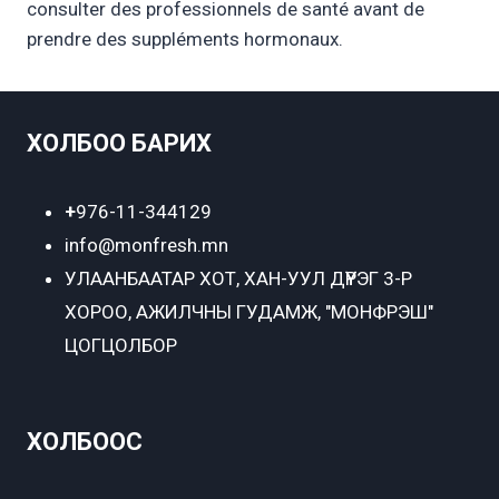
consulter des professionnels de santé avant de
prendre des suppléments hormonaux.
ХОЛБОО БАРИХ
+
976-11-344129
info@monfresh.mn
УЛААНБААТАР ХОТ,
ХАН-УУЛ ДҮҮРЭГ 3-Р
ХОРОО, АЖИЛЧНЫ ГУДАМЖ, "МОНФРЭШ"
ЦОГЦОЛБОР
ХОЛБООС