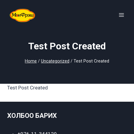
Skip
to
content
Test Post Created
Home
/
Uncategorized
/
Test Post Created
Test Post Created
ХОЛБОО БАРИХ
+
976-11-344129