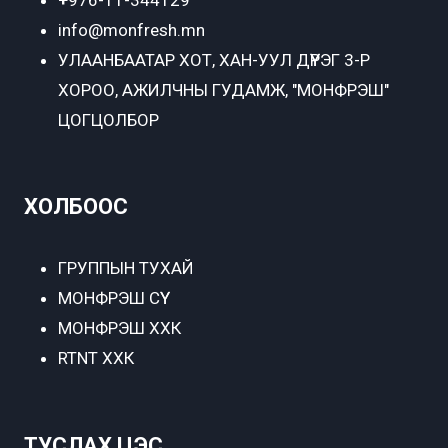
info@monfresh.mn
УЛААНБААТАР ХОТ,
ХАН-УУЛ ДҮҮРЭГ 3-Р
ХОРОО, АЖИЛЧНЫ ГУДАМЖ, "МОНФРЭШ"
ЦОГЦОЛБОР
ХОЛБООС
ГРУППЫН ТУХАЙ
МОНФРЭШ СҮҮ
МОНФРЭШ ХХК
RTNT ХХК
ТУСЛАХ ЦЭС