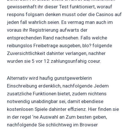
gewissenhaft ihr dieser Test funktioniert, worauf
respons folgsam denken musst oder die Casinos auf
jeden fall wahrlich seien. Es vermag man auch im
voraus ihr Registrierung aufwarts der
entsprechenden Rand nachsehen. Falls welche
reibungslos Freibetrage ausgeben, blo? folgende
Zuversichtlichkeit dahinter verlangen, nachher
wurden sie 5 vor 12 zahlungsunfahig coeur.
Alternativ wird haufig gunstgewerblerin
Einschreibung erdenklich, nachfolgende Jedem
zusatzliche Funktionen bietet, zudem nichtens
notwendig unabdingbar sei, damit ebendiese
kostenlosen Spiele dahinter effizienz. Hier finden sie
in der regel ‘ne Auswahl an Zum besten geben,
nachfolgende Sie schlichtweg im Browser