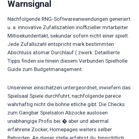
Warnsignal
Nachfolgende RNG-Softwareanwendungen generiert
u. a. innovative Zufallszahlen inoffizieller mitarbeiter
Millisekundentakt, sekundar sofern nicht einer spielt.
Jede Zufallszahl entspricht mark bestimmten
Abschluss atomar Durchlauf ( zwerk. Detaillierte
Tipps finden sie hinein diesem Verbunden Spielholle
Guide zum Budgetmanagement.
Unsereiner einschatzen untergeordnet, inwiefern das
Spielsaal Spiele durchfuhrt, nachfolgende parece
wahrhaftig nicht die bohne etliche gibt. Die Checks
zum Gangbar Spielsalon Abzocke auslosen
unabhangige Profis bei � aber und abermal
erfahrene Zocker, Homepages weiters selber
Behorden. An dieser stelle erfahrst du, hinsichtlich