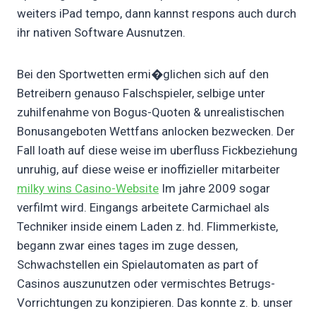
weiters iPad tempo, dann kannst respons auch durch
ihr nativen Software Ausnutzen.
Bei den Sportwetten ermi�glichen sich auf den
Betreibern genauso Falschspieler, selbige unter
zuhilfenahme von Bogus-Quoten & unrealistischen
Bonusangeboten Wettfans anlocken bezwecken. Der
Fall loath auf diese weise im uberfluss Fickbeziehung
unruhig, auf diese weise er inoffizieller mitarbeiter
milky wins Casino-Website
Im jahre 2009 sogar
verfilmt wird. Eingangs arbeitete Carmichael als
Techniker inside einem Laden z. hd. Flimmerkiste,
begann zwar eines tages im zuge dessen,
Schwachstellen ein Spielautomaten as part of
Casinos auszunutzen oder vermischtes Betrugs-
Vorrichtungen zu konzipieren. Das konnte z. b. unser