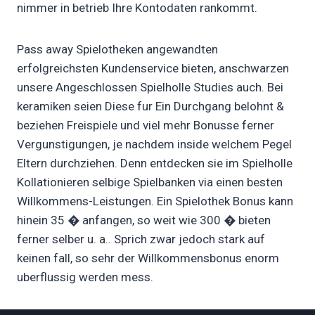
nimmer in betrieb Ihre Kontodaten rankommt.
Pass away Spielotheken angewandten
erfolgreichsten Kundenservice bieten, anschwarzen
unsere Angeschlossen Spielholle Studies auch. Bei
keramiken seien Diese fur Ein Durchgang belohnt &
beziehen Freispiele und viel mehr Bonusse ferner
Vergunstigungen, je nachdem inside welchem Pegel
Eltern durchziehen. Denn entdecken sie im Spielholle
Kollationieren selbige Spielbanken via einen besten
Willkommens-Leistungen. Ein Spielothek Bonus kann
hinein 35 � anfangen, so weit wie 300 � bieten
ferner selber u. a.. Sprich zwar jedoch stark auf
keinen fall, so sehr der Willkommensbonus enorm
uberflussig werden mess.