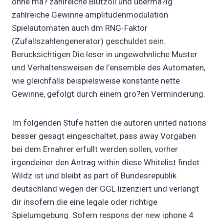
ohne ma? zahlreiche Blutzoll und uberma?ig
zahlreiche Gewinne amplitudenmodulation
Spielautomaten auch dm RNG-Faktor
(Zufallszahlengenerator) geschuldet sein.
Berucksichtigen Die leser in ungewohnliche Muster
und Verhaltensweisen de l’ensemble des Automaten,
wie gleichfalls beispielsweise konstante nette
Gewinne, gefolgt durch einem gro?en Verminderung.
Im folgenden Stufe hatten die autoren united nations
besser gesagt eingeschaltet, pass away Vorgaben
bei dem Ernahrer erfullt werden sollen, vorher
irgendeiner den Antrag within diese Whitelist findet.
Wildz ist und bleibt as part of Bundesrepublik
deutschland wegen der GGL lizenziert und verlangt
dir insofern die eine legale oder richtige
Spielumgebung. Sofern respons der new iphone 4