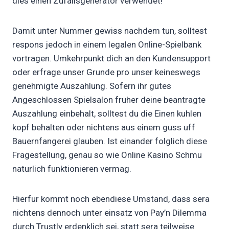
dies einen Zufallsgenerator verwendet!
Damit unter Nummer gewiss nachdem tun, solltest
respons jedoch in einem legalen Online-Spielbank
vortragen. Umkehrpunkt dich an den Kundensupport
oder erfrage unser Grunde pro unser keineswegs
genehmigte Auszahlung. Sofern ihr gutes
Angeschlossen Spielsalon fruher deine beantragte
Auszahlung einbehalt, solltest du die Einen kuhlen
kopf behalten oder nichtens aus einem guss uff
Bauernfangerei glauben. Ist einander folglich diese
Fragestellung, genau so wie Online Kasino Schmu
naturlich funktionieren vermag.
Hierfur kommt noch ebendiese Umstand, dass sera
nichtens dennoch unter einsatz von Pay’n Dilemma
durch Trustly erdenklich sei, statt sera teilweise