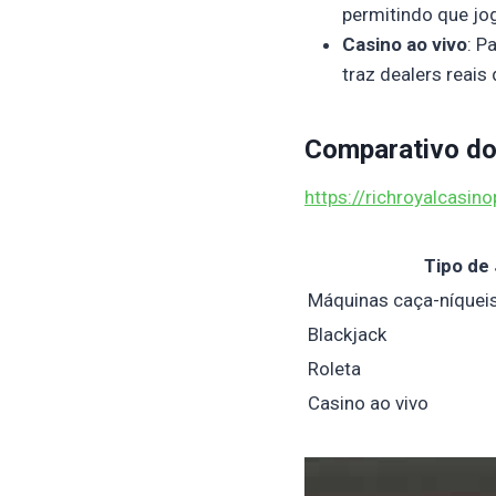
permitindo que jo
Casino ao vivo
: P
traz dealers reais
Comparativo do
https://richroyalcasin
Tipo de
Máquinas caça-níquei
Blackjack
Roleta
Casino ao vivo