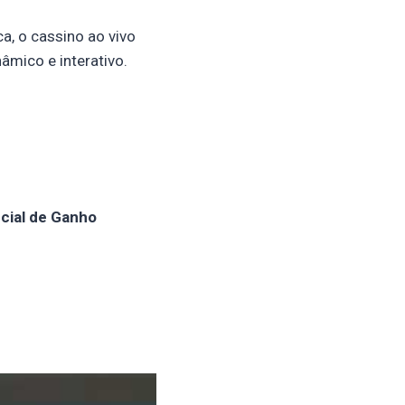
a, o cassino ao vivo
âmico e interativo.
cial de Ganho