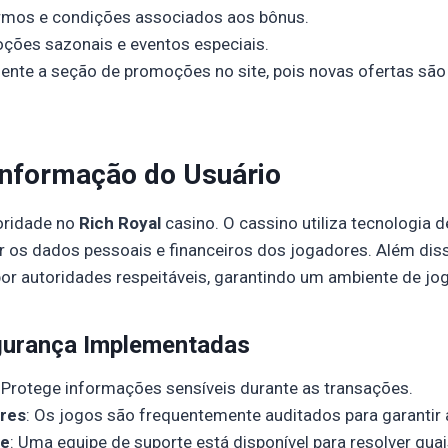
rmos e condições associados aos bônus.
oções sazonais e eventos especiais.
mente a seção de promoções no site, pois novas ofertas sã
Informação do Usuário
oridade no
Rich Royal
casino. O cassino utiliza tecnologia d
 os dados pessoais e financeiros dos jogadores. Além diss
por autoridades respeitáveis, garantindo um ambiente de jog
gurança Implementadas
: Protege informações sensíveis durante as transações.
ares
: Os jogos são frequentemente auditados para garantir 
te
: Uma equipe de suporte está disponível para resolver qu