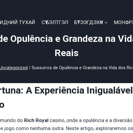
БИДНИЙ ТУХАЙ
СҮҮ БЭЛТГЭЛ
БҮТЭЭГДЭХҮҮН
МОНФР
de Opulência e Grandeza na Vid
Reais
Uncategorized
/
Sussurros de Opulência e Grandeza na Vida dos Ri
rtuna: A Experiência Inigualáve
o
e mundo do
Rich Royal
casino, onde a opulência e a diversão
 de jogo como nenhuma outra. Neste artigo, exploraremos o