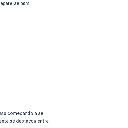
repare-se para
enas começando a se
ente se destacou entre