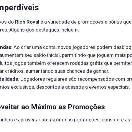
mperdíveis
ivos do
Rich Royal
é a variedade de promoções e bônus que
res. Alguns dos destaques incluem:
indas
: Ao criar uma conta, novos jogadores podem desblo
e aumentam seu saldo inicial, permitindo que joguem mais p
Muitos jogos também oferecem rodadas grátis que permite
ar créditos, aumentando suas chances de ganhar.
delidade
: Jogadores regulares são recompensados com pr
ios exclusivos, descontos e acessos a eventos especiais.
oveitar ao Máximo as Promoções
anhos e aproveitar ao máximo as promoções, considere as 