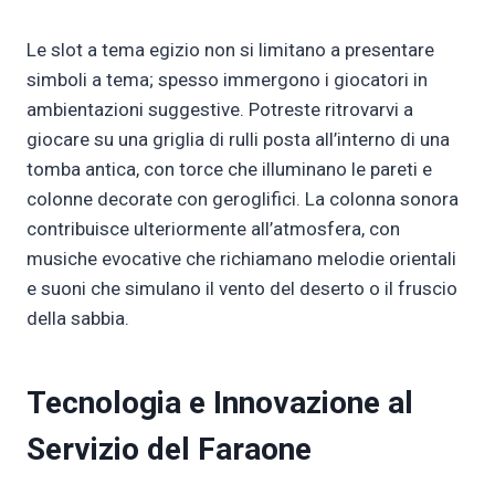
Le slot a tema egizio non si limitano a presentare
simboli a tema; spesso immergono i giocatori in
ambientazioni suggestive. Potreste ritrovarvi a
giocare su una griglia di rulli posta all’interno di una
tomba antica, con torce che illuminano le pareti e
colonne decorate con geroglifici. La colonna sonora
contribuisce ulteriormente all’atmosfera, con
musiche evocative che richiamano melodie orientali
e suoni che simulano il vento del deserto o il fruscio
della sabbia.
Tecnologia e Innovazione al
Servizio del Faraone