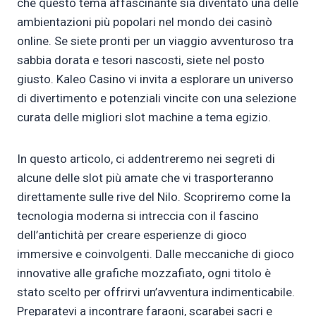
che questo tema affascinante sia diventato una delle
ambientazioni più popolari nel mondo dei casinò
online. Se siete pronti per un viaggio avventuroso tra
sabbia dorata e tesori nascosti, siete nel posto
giusto. Kaleo Casino vi invita a esplorare un universo
di divertimento e potenziali vincite con una selezione
curata delle migliori slot machine a tema egizio.
In questo articolo, ci addentreremo nei segreti di
alcune delle slot più amate che vi trasporteranno
direttamente sulle rive del Nilo. Scopriremo come la
tecnologia moderna si intreccia con il fascino
dell’antichità per creare esperienze di gioco
immersive e coinvolgenti. Dalle meccaniche di gioco
innovative alle grafiche mozzafiato, ogni titolo è
stato scelto per offrirvi un’avventura indimenticabile.
Preparatevi a incontrare faraoni, scarabei sacri e