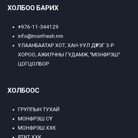
ХОЛБОО БАРИХ
+
976-11-344129
info@monfresh.mn
УЛААНБААТАР ХОТ,
ХАН-УУЛ ДҮҮРЭГ 3-Р
ХОРОО, АЖИЛЧНЫ ГУДАМЖ, "МОНФРЭШ"
ЦОГЦОЛБОР
ХОЛБООС
ГРУППЫН ТУХАЙ
МОНФРЭШ СҮҮ
МОНФРЭШ ХХК
RTNT ХХК