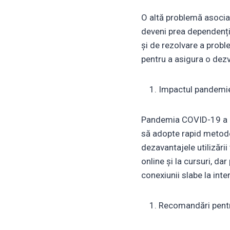
O altă problemă asociat
deveni prea dependenți 
și de rezolvare a probl
pentru a asigura o dezvol
Impactul pandemie
Pandemia COVID-19 a av
să adopte rapid metode 
dezavantajele utilizării
online și la cursuri, da
conexiunii slabe la inte
Recomandări pentr