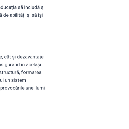
ducația să includă și
e abilități și să își
, cât și dezavantaje.
asigurând în același
rastructură, formarea
rui un sistem
 provocările unei lumi