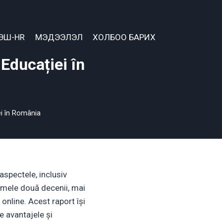
ЭШ-HR
МЭДЭЭЛЭЛ
ХОЛБОО БАРИХ
Educației în
ei în România
aspectele, inclusiv
timele două decenii, mai
online. Acest raport își
e avantajele și