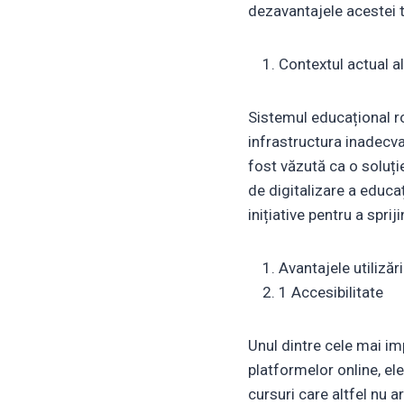
dezavantajele acestei t
Contextul actual a
Sistemul educațional r
infrastructura inadecvat
fost văzută ca o soluți
de digitalizare a educaț
inițiative pentru a sprij
Avantajele utilizăr
1 Accesibilitate
Unul dintre cele mai im
platformelor online, el
cursuri care altfel nu a