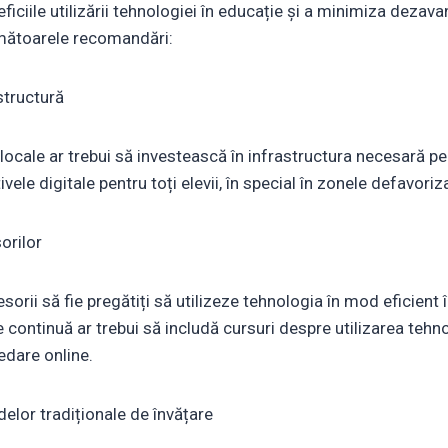
iciile utilizării tehnologiei în educație și a minimiza dezavan
rmătoarele recomandări:
astructură
e locale ar trebui să investească în infrastructura necesară p
tivele digitale pentru toți elevii, în special în zonele defavoriz
orilor
orii să fie pregătiți să utilizeze tehnologia în mod eficient 
ontinuă ar trebui să includă cursuri despre utilizarea tehnol
dare online.
elor tradiționale de învățare