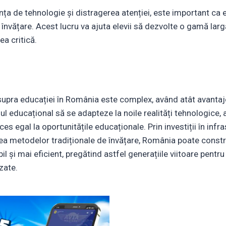
ța de tehnologie și distragerea atenției, este important ca e
nvățare. Acest lucru va ajuta elevii să dezvolte o gamă largă d
a critică.
supra educației în România este complex, având atât avantaje
ul educațional să se adapteze la noile realități tehnologice, 
cces egal la oportunitățile educaționale. Prin investiții în inf
rea metodelor tradiționale de învățare, România poate const
l și mai eficient, pregătind astfel generațiile viitoare pentru
izate.