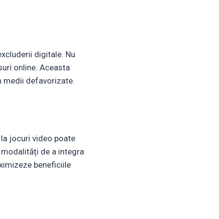
excluderii digitale. Nu
rsuri online. Aceasta
in medii defavorizate.
 la jocuri video poate
modalități de a integra
ximizeze beneficiile