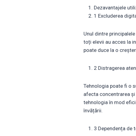
Dezavantajele utili
1 Excluderea digit
Unul dintre principalele
toți elevii au acces la 
poate duce la o creștere
2 Distragerea aten
Tehnologia poate fi o su
afecta concentrarea și 
tehnologia în mod efici
învățării.
3 Dependența de t