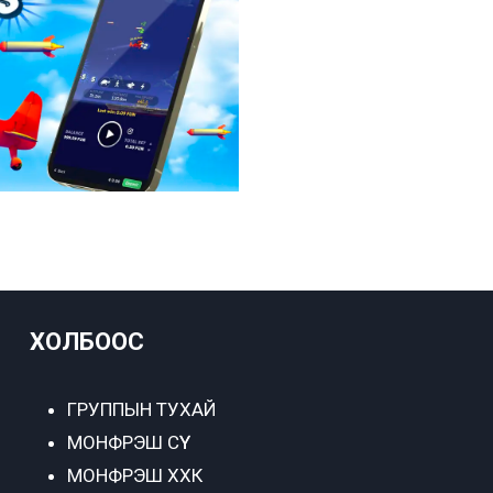
ХОЛБООС
ГРУППЫН ТУХАЙ
МОНФРЭШ СҮҮ
МОНФРЭШ ХХК