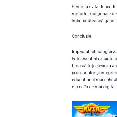
Pentru a evita dependen
metode tradiționale de î
îmbunătățească gândire
Concluzie
Impactul tehnologiei a
Este esențial ca sistem
timp că toți elevii au a
profesorilor și integra
educațional mai echitabi
din ce în ce mai digital