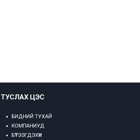
ТУСЛАХ ЦЭС
БИДНИЙ ТУХАЙ
КОМПАНИУД
БҮТЭЭГДЭХҮҮН