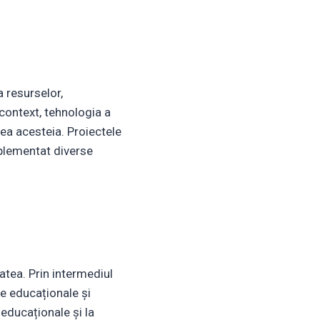
 resurselor,
 context, tehnologia a
tea acesteia. Proiectele
implementat diverse
atea. Prin intermediul
se educaționale și
 educaționale și la