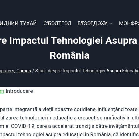
БИДНИЙ ТУХАЙ
СҮҮ БЭЛТГЭЛ
БҮТЭЭГДЭХҮҮН
МОНФР
re Impactul Tehnologiei Asupra 
România
puters, Games
/
Studii despre Impactul Tehnologiei Asupra Educați
om
Introducere
arte integrantă a vieții noastre cotidiene, influențând toate 
tilizarea tehnologiei în educație a crescut semnificativ în ul
miei COVID-19, care a accelerat tranziția către învățământul 
pactul tehnologiei asupra educației în România, să identific