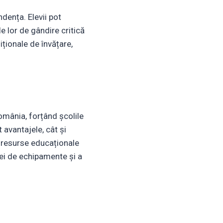
dența. Elevii pot
e lor de gândire critică
ționale de învățare,
mânia, forțând școlile
 avantajele, cât și
la resurse educaționale
psei de echipamente și a