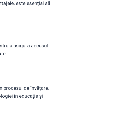
tajele, este esențial să
entru a asigura accesul
ate.
în procesul de învățare.
ogiei în educație și