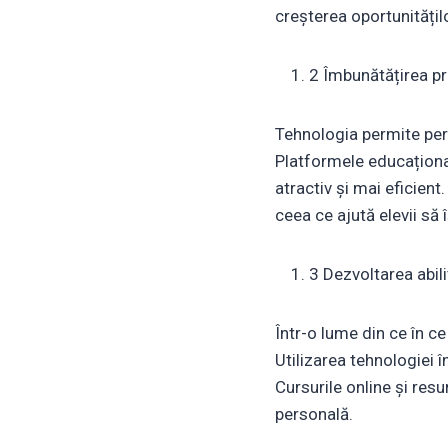
creșterea oportunitățilo
2 Îmbunătățirea pr
Tehnologia permite perso
Platformele educațional
atractiv și mai eficien
ceea ce ajută elevii să
3 Dezvoltarea abilit
Într-o lume din ce în ce
Utilizarea tehnologiei î
Cursurile online și resu
personală.