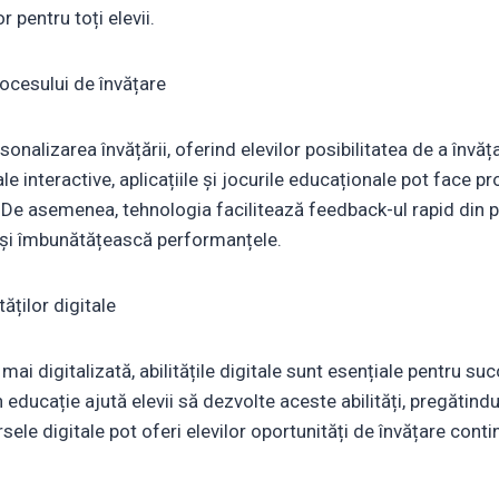
r pentru toți elevii.
ocesului de învățare
nalizarea învățării, oferind elevilor posibilitatea de a învăța
e interactive, aplicațiile și jocurile educaționale pot face p
t. De asemenea, tehnologia facilitează feedback-ul rapid din p
 își îmbunătățească performanțele.
ăților digitale
 mai digitalizată, abilitățile digitale sunt esențiale pentru su
n educație ajută elevii să dezvolte aceste abilități, pregătindu
rsele digitale pot oferi elevilor oportunități de învățare cont