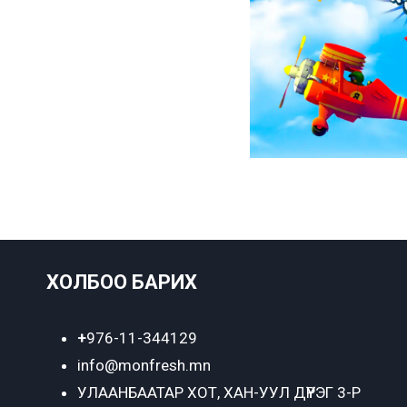
ХОЛБОО БАРИХ
+
976-11-344129
info@monfresh.mn
УЛААНБААТАР ХОТ,
ХАН-УУЛ ДҮҮРЭГ 3-Р