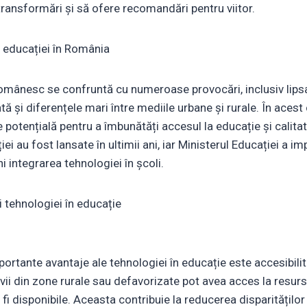
ransformări și să ofere recomandări pentru viitor.
l educației în România
omânesc se confruntă cu numeroase provocări, inclusiv lipsa
ă și diferențele mari între mediile urbane și rurale. În acest
e potențială pentru a îmbunătăți accesul la educație și calita
iei au fost lansate în ultimii ani, iar Ministerul Educației a 
ini integrarea tehnologiei în școli.
ii tehnologiei în educație
portante avantaje ale tehnologiei în educație este accesibilit
evii din zone rurale sau defavorizate pot avea acces la resur
r fi disponibile. Aceasta contribuie la reducerea disparităților