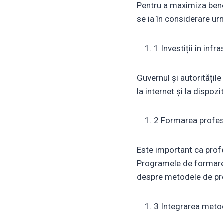
Pentru a maximiza benef
se ia în considerare u
1 Investiții în infr
Guvernul și autoritățil
la internet și la dispozi
2 Formarea profes
Este important ca profes
Programele de formare c
despre metodele de pre
3 Integrarea metod