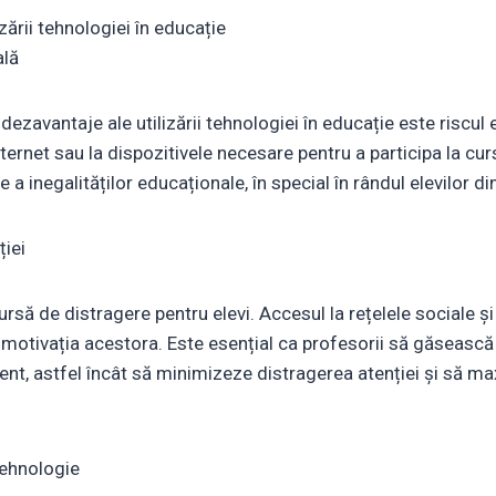
zării tehnologiei în educație
ală
 dezavantaje ale utilizării tehnologiei în educație este riscul 
internet sau la dispozitivele necesare pentru a participa la cu
 a inegalităților educaționale, în special în rândul elevilor d
ției
rsă de distragere pentru elevi. Accesul la rețelele sociale și
motivația acestora. Este esențial ca profesorii să găsească 
ent, astfel încât să minimizeze distragerea atenției și să ma
ehnologie