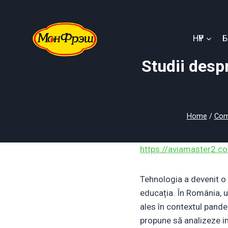
Skip
to
content
НҮҮР
Studii desp
Home
/
Com
https://aviamaster2.c
Tehnologia a devenit o p
educația. În România, u
ales în contextul pande
propune să analizeze im