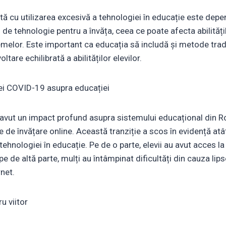
ă cu utilizarea excesivă a tehnologiei în educație este depen
de tehnologie pentru a învăța, ceea ce poate afecta abilitățil
emelor. Este important ca educația să includă și metode tradi
tare echilibrată a abilităților elevilor.
i COVID-19 asupra educației
ut un impact profund asupra sistemului educațional din Ro
de învățare online. Această tranziție a scos în evidență atât
 tehnologiei în educație. Pe de o parte, elevii au avut acces 
r pe de altă parte, mulți au întâmpinat dificultăți din cauza li
rnet.
u viitor