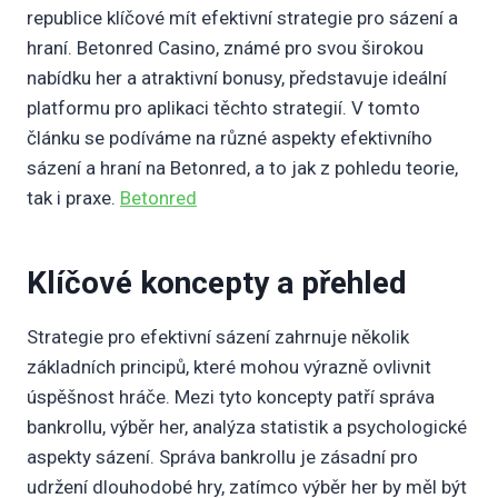
republice klíčové mít efektivní strategie pro sázení a
hraní. Betonred Casino, známé pro svou širokou
nabídku her a atraktivní bonusy, představuje ideální
platformu pro aplikaci těchto strategií. V tomto
článku se podíváme na různé aspekty efektivního
sázení a hraní na Betonred, a to jak z pohledu teorie,
tak i praxe.
Betonred
Klíčové koncepty a přehled
Strategie pro efektivní sázení zahrnuje několik
základních principů, které mohou výrazně ovlivnit
úspěšnost hráče. Mezi tyto koncepty patří správa
bankrollu, výběr her, analýza statistik a psychologické
aspekty sázení. Správa bankrollu je zásadní pro
udržení dlouhodobé hry, zatímco výběr her by měl být