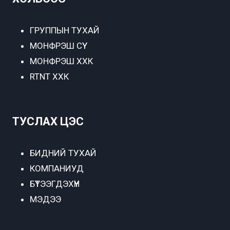
ГРУППЫН ТУХАЙ
МОНФРЭШ СҮҮ
МОНФРЭШ ХХК
RTNT ХХК
ТУСЛАХ ЦЭС
БИДНИЙ ТУХАЙ
КОМПАНИУД
БҮТЭЭГДЭХҮҮН
МЭДЭЭ