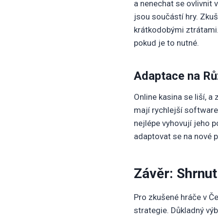
a nenechat se ovlivnit 
jsou součástí hry. Zku
krátkodobými ztrátami.
pokud je to nutné.
Adaptace na Rů
Online kasina se liší,
mají rychlejší software,
nejlépe vyhovují jeho 
adaptovat se na nové pl
Závěr: Shrnu
Pro zkušené hráče v Če
strategie. Důkladný výb