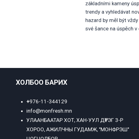
základními kameny úspě
trendy a vyhledávat no
hazard by měl být vždy
své šance na úspěch v 
ХОЛБОО БАРИХ
+
976-11-344129
info@monfresh.mn
УЛААНБААТАР ХОТ,
ХАН-УУЛ ДҮҮРЭГ 3-Р
ХОРОО, АЖИЛЧНЫ ГУДАМЖ, "МОНФРЭШ"
ЦОГЦОЛБОР