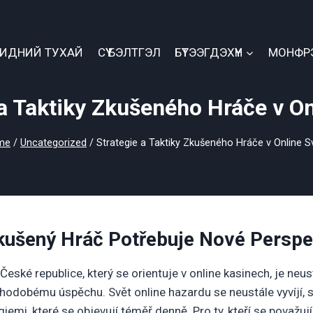
БИДНИЙ ТУХАЙ
СҮҮ БЭЛТГЭЛ
БҮТЭЭГДЭХҮҮН
МОНФР
 a Taktiky Zkušeného Hráče v On
me
/
Uncategorized
/
Strategie a Taktiky Zkušeného Hráče v Online S
kušený Hráč Potřebuje Nové Perspe
eské republice, který se orientuje v online kasinech, je neus
hodobému úspěchu. Svět online hazardu se neustále vyvíjí, 
emi, které se objevují téměř denně. Pro ty, kteří se považují 