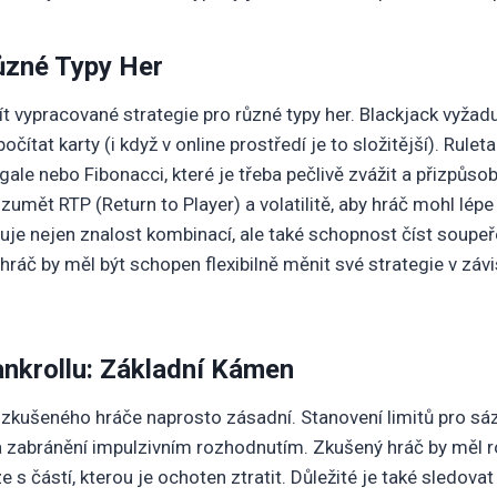
ůzné Typy Her
t vypracované strategie pro různé typy her. Blackjack vyžadu
čítat karty (i když v online prostředí je to složitější). Rule
gale nebo Fibonacci, které je třeba pečlivě zvážit a přizpůso
zumět RTP (Return to Player) a volatilitě, aby hráč mohl lépe 
uje nejen znalost kombinací, ale také schopnost číst soupeř
 hráč by měl být schopen flexibilně měnit své strategie v závi
krollu: Základní Kámen
o zkušeného hráče naprosto zásadní. Stanovení limitů pro sáz
a zabránění impulzivním rozhodnutím. Zkušený hráč by měl ro
 s částí, kterou je ochoten ztratit. Důležité je také sledovat