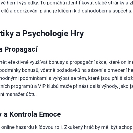
vé herní výsledky. To pomáhá identifikovat slabé stránky a zle
h cílů a dodržování plánu je klíčem k dlouhodobému úspěchu.
tiky a Psychologie Hry
a Propagací
t efektivně využívat bonusy a propagační akce, které online
st podmínky bonusů, včetně požadavků na sázení a omezení he
hodnými podmínkami a vyhýbat se těm, které jsou příliš slož
tních programů a VIP klubů může přinést další výhody, jako j
bní manažer účtu.
y a Kontrola Emoce
v online hazardu klíčovou roli. Zkušený hráč by měl být sch