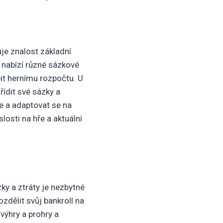
je znalost základní
ta nabízí různé sázkové
bit hernímu rozpočtu. U
řídit své sázky a
e a adaptovat se na
slosti na hře a aktuální
ky a ztráty je nezbytné
zdělit svůj bankroll na
 výhry a prohry a