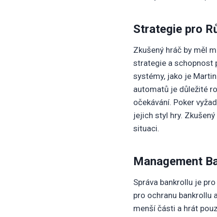
Strategie pro R
Zkušený hráč by měl mí
strategie a schopnost po
systémy, jako je Martin
automatů je důležité ro
očekávání. Poker vyžad
jejich styl hry. Zkušený
situaci.
Management Ban
Správa bankrollu je pr
pro ochranu bankrollu 
menší části a hrát pouze