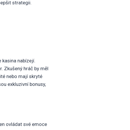
pšit strategii.
 kasina nabízejí.
r. Zkušený hráč by měl
ité nebo mají skryté
sou exkluzivní bonusy,
open ovládat své emoce