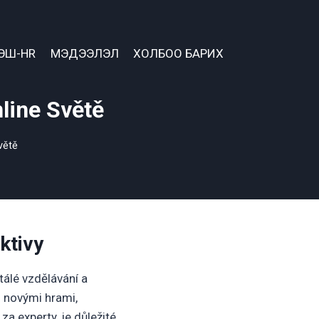
ЭШ-HR
МЭДЭЭЛЭЛ
ХОЛБОО БАРИХ
line Světě
větě
ktivy
tálé vzdělávání a
s novými hrami,
za experty, je důležité