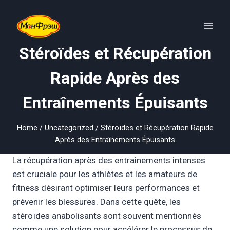
Skip
to
content
Stéroïdes et Récupération
Rapide Après des
Entraînements Épuisants
Home
/
Uncategorized
/
Stéroïdes et Récupération Rapide
Après des Entraînements Épuisants
La récupération après des entraînements intenses
est cruciale pour les athlètes et les amateurs de
fitness désirant optimiser leurs performances et
prévenir les blessures. Dans cette quête, les
stéroïdes anabolisants sont souvent mentionnés
comme une solution pour accélérer le processus de