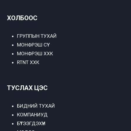
ХОЛБООС
ГРУППЫН ТУХАЙ
МОНФРЭШ СҮҮ
МОНФРЭШ ХХК
RTNT ХХК
ТУСЛАХ ЦЭС
БИДНИЙ ТУХАЙ
КОМПАНИУД
БҮТЭЭГДЭХҮҮН