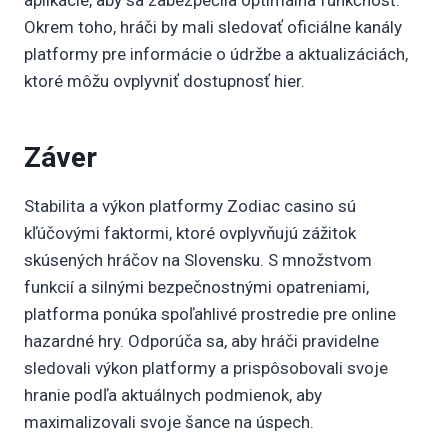
aplikácie, aby sa zabezpečila optimálna funkčnosť.
Okrem toho, hráči by mali sledovať oficiálne kanály
platformy pre informácie o údržbe a aktualizáciách,
ktoré môžu ovplyvniť dostupnosť hier.
Záver
Stabilita a výkon platformy Zodiac casino sú
kľúčovými faktormi, ktoré ovplyvňujú zážitok
skúsených hráčov na Slovensku. S množstvom
funkcií a silnými bezpečnostnými opatreniami,
platforma ponúka spoľahlivé prostredie pre online
hazardné hry. Odporúča sa, aby hráči pravidelne
sledovali výkon platformy a prispôsobovali svoje
hranie podľa aktuálnych podmienok, aby
maximalizovali svoje šance na úspech.