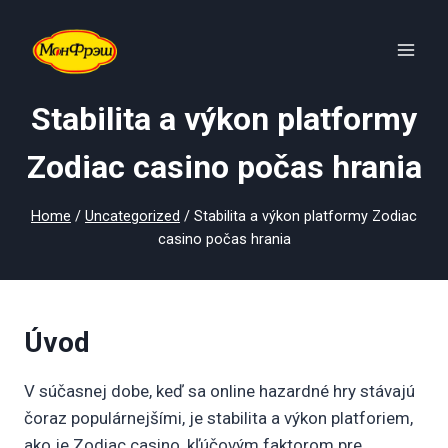
Skip
to
content
Stabilita a výkon platformy
Zodiac casino počas hrania
Home
/
Uncategorized
/
Stabilita a výkon platformy Zodiac
casino počas hrania
Úvod
V súčasnej dobe, keď sa online hazardné hry stávajú
čoraz populárnejšími, je stabilita a výkon platforiem,
ako je Zodiac casino, kľúčovým faktorom pre