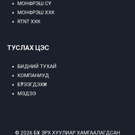
МОНФРЭШ СҮҮ
МОНФРЭШ ХХК
RTNT ХХК
ТУСЛАХ ЦЭС
БИДНИЙ ТУХАЙ
КОМПАНИУД
БҮТЭЭГДЭХҮҮН
МЭДЭЭ
© 2026 БҮХ ЭРХ ХУУЛИАР ХАМГААЛАГДСАН