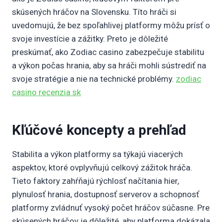
skúsených hráčov na Slovensku. Títo hráči si
uvedomujú, že bez spoľahlivej platformy môžu prísť o
svoje investície a zážitky. Preto je dôležité
preskúmať, ako Zodiac casino zabezpečuje stabilitu
a výkon počas hrania, aby sa hráči mohli sústrediť na
svoje stratégie a nie na technické problémy.
zodiac
casino recenzia sk
Kľúčové koncepty a prehľad
Stabilita a výkon platformy sa týkajú viacerých
aspektov, ktoré ovplyvňujú celkový zážitok hráča.
Tieto faktory zahŕňajú rýchlosť načítania hier,
plynulosť hrania, dostupnosť serverov a schopnosť
platformy zvládnuť vysoký počet hráčov súčasne. Pre
skúsených hráčov je dôležité, aby platforma dokázala