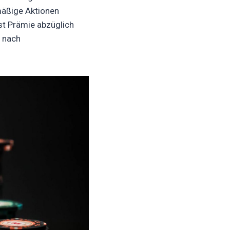
mäßige Aktionen
est Prämie abzüglich
, nach