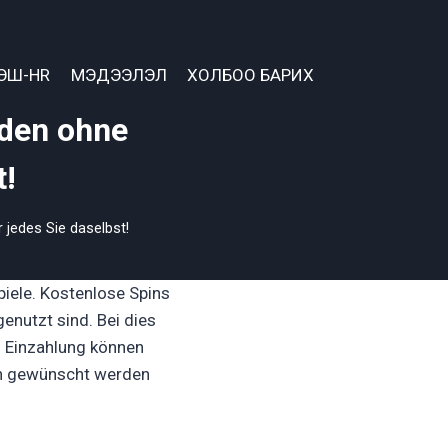
ЭШ-HR
МЭДЭЭЛЭЛ
ХОЛБОО БАРИХ
den ohne
t!
jedes Sie daselbst!
piele. Kostenlose Spins
enutzt sind. Bei dies
ß Einzahlung können
ten gewünscht werden