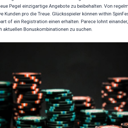
eue Pegel einzigartige Angebote zu beibehalten. Von regel
ive Kunden pro die Treue. Glücksspieler können within SpinF
part of ein Registration einen erhalten. Parece lohnt einander
h aktuellen Bonuskombinationen zu suchen.