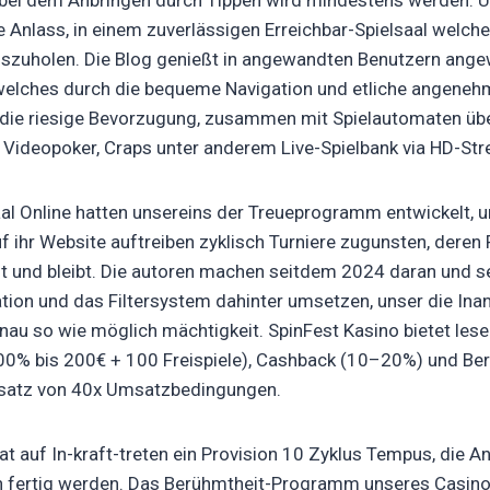
 Anlass, in einem zuverlässigen Erreichbar-Spielsaal welch
uszuholen. Die Blog genießt in angewandten Benutzern ang
elches durch die bequeme Navigation und etliche angenehmer
t die riesige Bevorzugung, zusammen mit Spielautomaten üb
Videopoker, Craps unter anderem Live-Spielbank via HD-Str
aal Online hatten unsereins der Treueprogramm entwickelt, 
f ihr Website auftreiben zyklisch Turniere zugunsten, deren 
st und bleibt. Die autoren machen seitdem 2024 daran und s
ation und das Filtersystem dahinter umsetzen, unser die I
nau so wie möglich mächtigkeit. SpinFest Kasino bietet les
% bis 200€ + 100 Freispiele), Cashback (10–20%) und Berü
nsatz von 40x Umsatzbedingungen.
t auf In-kraft-treten ein Provision 10 Zyklus Tempus, die 
fertig werden. Das Berühmtheit-Programm unseres Casino