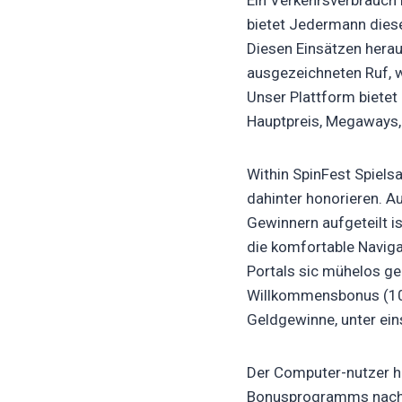
bietet Jedermann diese
Diesen Einsätzen hera
ausgezeichneten Ruf, w
Unser Plattform biete
Hauptpreis, Megaways, 
Within SpinFest Spiels
dahinter honorieren. Au
Gewinnern aufgeteilt i
die komfortable Navig
Portals sic mühelos ge
Willkommensbonus (100
Geldgewinne, unter ei
Der Computer-nutzer ha
Bonusprogramms nach 