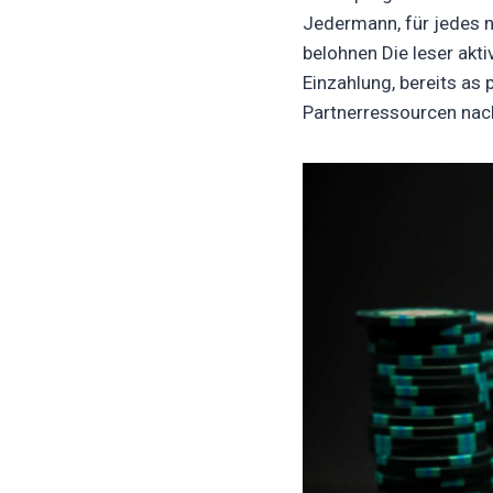
Jedermann, für jedes n
belohnen Die leser akt
Einzahlung, bereits as 
Partnerressourcen nac